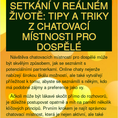
SETKÁNÍ V REÁLNÉM
ŽIVOTĚ: TIPY A TRIKY
Z CHATOVACÍ
MÍSTNOSTI PRO
DOSPĚLÉ
Návštěva chatovacích místností pro dospělé může
být skvělým způsobem, jak se seznámit s
potenciálními partnerkami. Online chaty nejenže
nabízejí širokou škálu možností, ale také vytvářejí
příležitost k tomu, abyste se seznámili s někým, kdo
má podobné zájmy a preference jako vy.
Ačkoli může být lákavé skočit přímo do rozhovorů,
je důležité postupovat opatrně a mít na paměti několik
klíčových principů. Prvním krokem je najít správnou
chatovací místnost, která je nejen aktivní, ale také