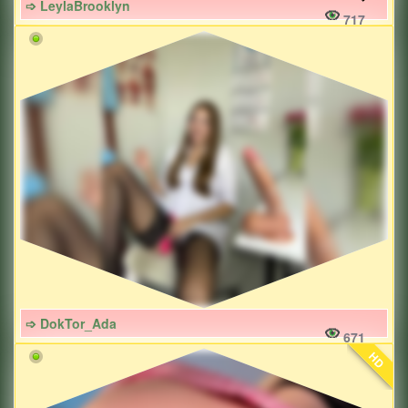
➩ LeylaBrooklyn
717
➩ DokTor_Ada
671
HD