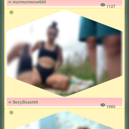
➩ murmurmeow666
1127
➩ SexyBeast69
1082