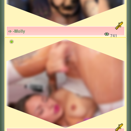
➩ -Molly
741