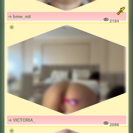
➩ bmw_m8
2184
➩ VICTORIA_
2098