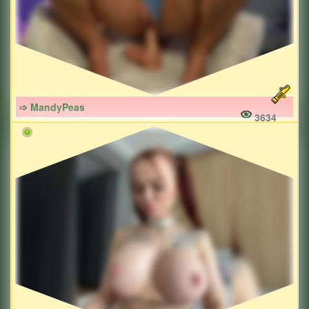
➩ MandyPeas
3634