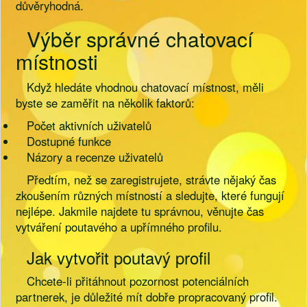
důvěryhodná.
Výběr správné chatovací
místnosti
Když hledáte vhodnou chatovací místnost, měli
byste se zaměřit na několik faktorů:
Počet aktivních uživatelů
Dostupné funkce
Názory a recenze uživatelů
Předtím, než se zaregistrujete, strávte nějaký čas
zkoušením různých místností a sledujte, které fungují
nejlépe. Jakmile najdete tu správnou, věnujte čas
vytváření poutavého a upřímného profilu.
Jak vytvořit poutavý profil
Chcete-li přitáhnout pozornost potenciálních
partnerek, je důležité mít dobře propracovaný profil.