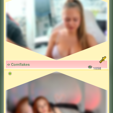
➩ Cornflakes
1058