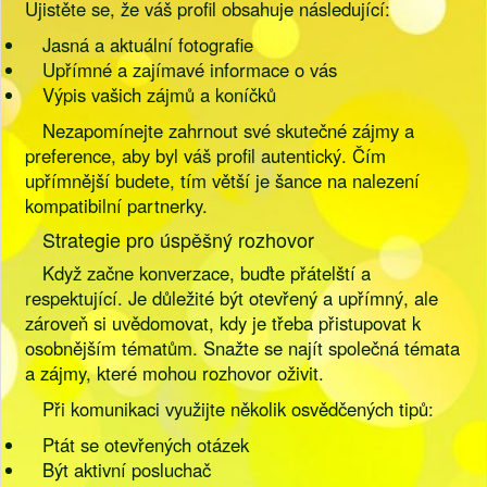
Ujistěte se, že váš profil obsahuje následující:
Jasná a aktuální fotografie
Upřímné a zajímavé informace o vás
Výpis vašich zájmů a koníčků
Nezapomínejte zahrnout své skutečné zájmy a
preference, aby byl váš profil autentický. Čím
upřímnější budete, tím větší je šance na nalezení
kompatibilní partnerky.
Strategie pro úspěšný rozhovor
Když začne konverzace, buďte přátelští a
respektující. Je důležité být otevřený a upřímný, ale
zároveň si uvědomovat, kdy je třeba přistupovat k
osobnějším tématům. Snažte se najít společná témata
a zájmy, které mohou rozhovor oživit.
Při komunikaci využijte několik osvědčených tipů:
Ptát se otevřených otázek
Být aktivní posluchač