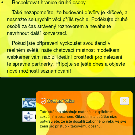
Respektovat hranice druhé osoby
Také nezapomeňte, že budování důvěry je klíčové, a
nesnažte se urychlit věci příliš rychle. Poděkujte druhé
osobě za čas strávený rozhovorem a neváhejte
navrhnout další konverzaci.
Pokud jste připraveni vyzkoušet svou šanci v
reálném světě, naše chatovací místnost modelkami
webkamer vám nabízí ideální prostředí pro nalezení
té správné partnerky. Připojte se ještě dnes a objevte
nové možnosti seznamování!
[
Pravidla
|
Legislativa
]
Ověření Věku
Tato stránka obsahuje materiál s explicitním
sexuálním obsahem. Kliknutím na tlačítko níže
potvrzujete, že jste dosáhli zákonného věku ve své
zemi pro přístup k takovému obsahu.