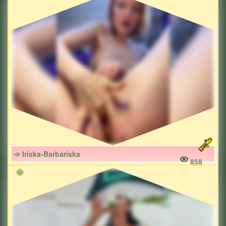
➩ Iriska-Barbariska
858