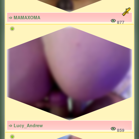
➩ MAMAXOMA
877
➩ Lucy_Andrew
859