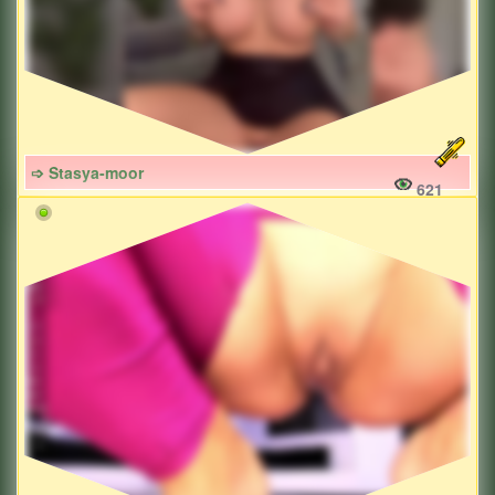
➩ Stasya-moor
621