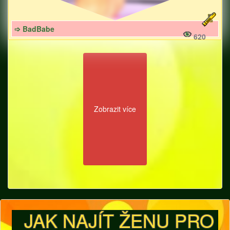
➩ BadBabe
620
Zobrazit více
JAK NAJÍT ŽENU PRO