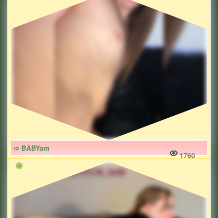
➩ BABYam
1760