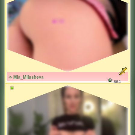
➩ Mia_Milasheva
654