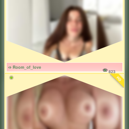
➩ Room_of_love
823
HD