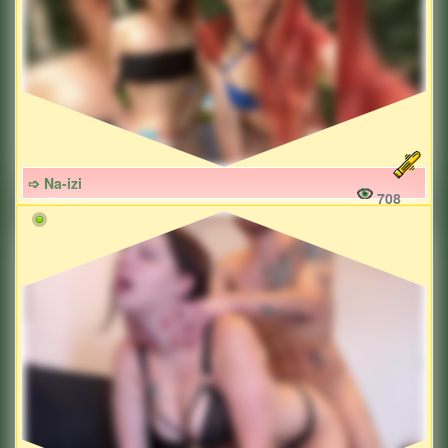
➩ Na-izi
708