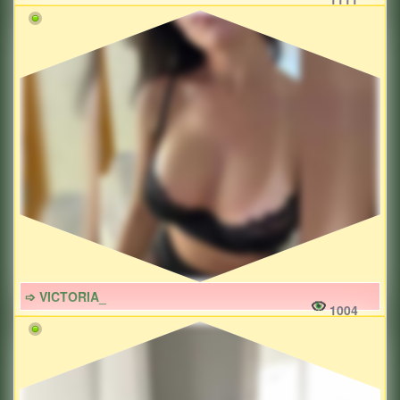
➩ VICTORIA_
1004