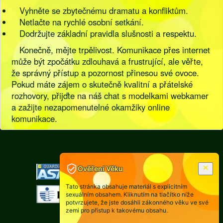
Vyhněte se zbytečnému dramatu a konfliktům.
Netlačte na rychlé osobní setkání.
Dodržujte základní pravidla slušnosti a respektu.
Konečně, mějte trpělivost. Komunikace přes internet
může být zpočátku zdlouhavá a frustrující, ale věřte,
že správný přístup a pozornost přinesou své ovoce.
Pokud máte zájem o skutečně kvalitní a přátelské
rozhovory, přijďte na náš chat s modelkami webkamer
a zažijte nezapomenutelné okamžiky online
komunikace.
[
Pravidla
|
Legislativa
]
Ověření Věku
Tato stránka obsahuje materiál s explicitním
sexuálním obsahem. Kliknutím na tlačítko níže
potvrzujete, že jste dosáhli zákonného věku ve své
zemi pro přístup k takovému obsahu.