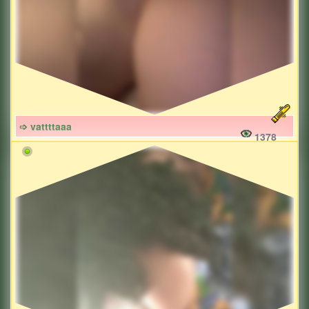
➩ vattttaaa
1378