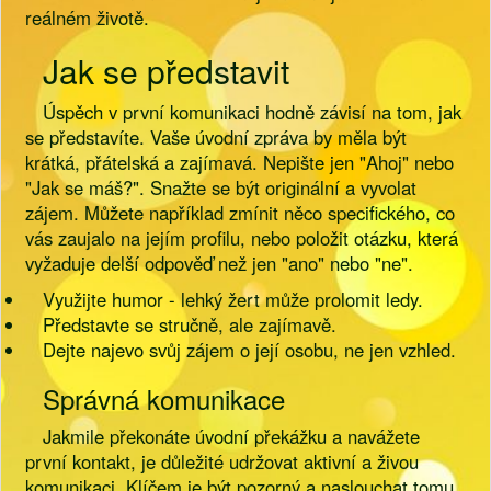
reálném životě.
Jak se představit
Úspěch v první komunikaci hodně závisí na tom, jak
se představíte. Vaše úvodní zpráva by měla být
krátká, přátelská a zajímavá. Nepište jen "Ahoj" nebo
"Jak se máš?". Snažte se být originální a vyvolat
zájem. Můžete například zmínit něco specifického, co
vás zaujalo na jejím profilu, nebo položit otázku, která
vyžaduje delší odpověď než jen "ano" nebo "ne".
Využijte humor - lehký žert může prolomit ledy.
Představte se stručně, ale zajímavě.
Dejte najevo svůj zájem o její osobu, ne jen vzhled.
Správná komunikace
Jakmile překonáte úvodní překážku a navážete
první kontakt, je důležité udržovat aktivní a živou
komunikaci. Klíčem je být pozorný a naslouchat tomu,