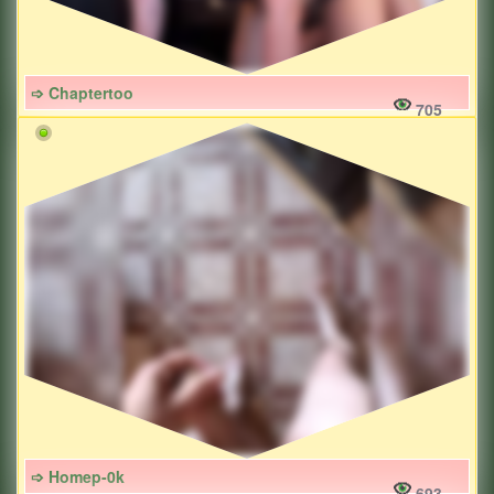
➩ Chaptertoo
705
➩ Homep-0k
693