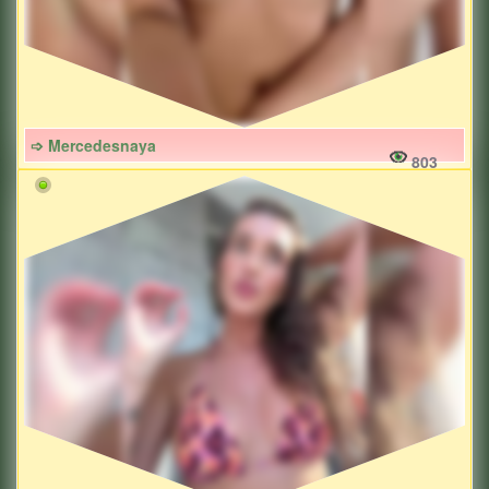
➩ Mercedesnaya
803