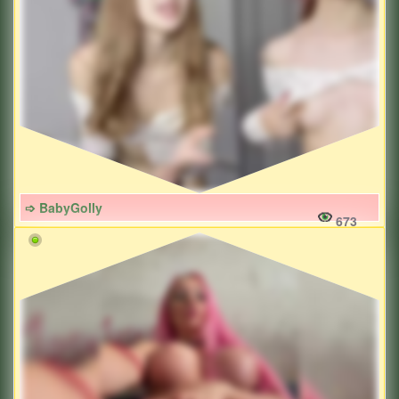
➩ BabyGolly
673