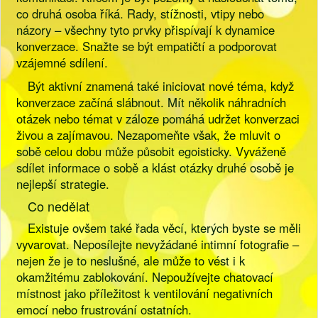
co druhá osoba říká. Rady, stížnosti, vtipy nebo
názory – všechny tyto prvky přispívají k dynamice
konverzace. Snažte se být empatičtí a podporovat
vzájemné sdílení.
Být aktivní znamená také iniciovat nové téma, když
konverzace začíná slábnout. Mít několik náhradních
otázek nebo témat v záloze pomáhá udržet konverzaci
živou a zajímavou. Nezapomeňte však, že mluvit o
sobě celou dobu může působit egoisticky. Vyváženě
sdílet informace o sobě a klást otázky druhé osobě je
nejlepší strategie.
Co nedělat
Existuje ovšem také řada věcí, kterých byste se měli
vyvarovat. Neposílejte nevyžádané intimní fotografie –
nejen že je to neslušné, ale může to vést i k
okamžitému zablokování. Nepoužívejte chatovací
místnost jako příležitost k ventilování negativních
emocí nebo frustrování ostatních.