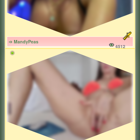
➩ MandyPeas
4512