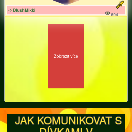
➩ BlushMikki
594
Zobrazit více
JAK KOMUNIKOVAT S
DÍVKAMI V