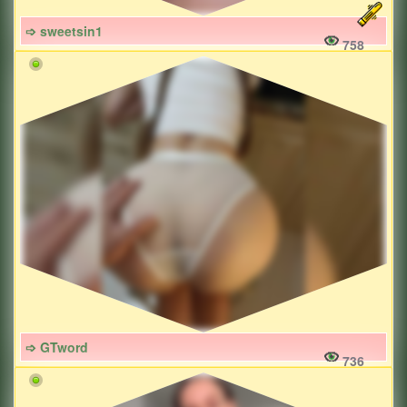
➩ sweetsin1
758
➩ GTword
736