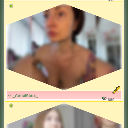
➩ _AnnaMaria_
689