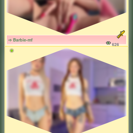
➩ Barbie-mf
626