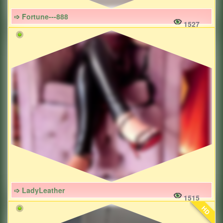
➩ Fortune---888
1527
➩ LadyLeather
1515
HD