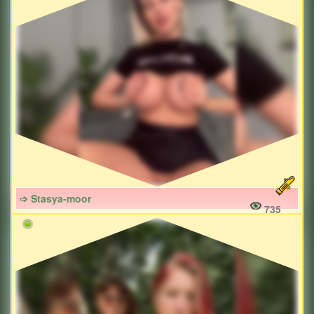
➩ Stasya-moor
735