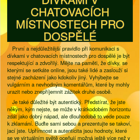
CHATOVACÍCH
MÍSTNOSTECH PRO
DOSPĚLÉ
První a nejdůležitější pravidlo při komunikaci s
dívkami v chatovacích místnostech pro dospělé je být
respektující a zdvořilý. Mějte na paměti, že dívky, se
kterými se setkáte online, jsou také lidé a zaslouží si
stejné zacházení jako kdokoliv jiný. Vyhýbejte se
vulgárním a nevhodným komentářům, které by mohly
urazit nebo znepříjemnit zážitek druhé osobě.
Je také důležité být autentický. Předstírat, že jste
někým, kým nejste, se může v krátkodobém horizontu
zdát jako dobrý nápad, ale dlouhodobě to vede pouze
k zklamání. Buďte sami sebou a prezentujte se takoví,
jací jste. Upřímnost a autenticita jsou hodnoty, které
se ve virtuálním světě oceňují možná ještě více než v