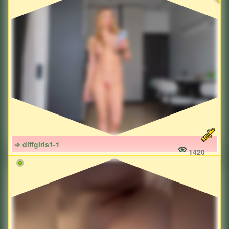
➩ diffgirls1-1
1420