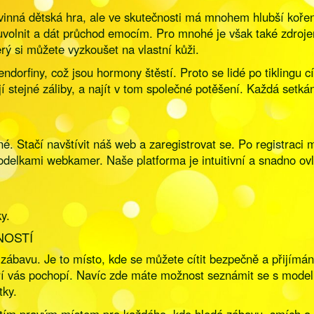
evinná dětská hra, ale ve skutečnosti má mnohem hlubší koře
 uvolnit a dát průchod emocím. Pro mnohé je však také zdro
rý si můžete vyzkoušet na vlastní kůži.
dorfiny, což jsou hormony štěstí. Proto se lidé po tiklingu cí
í stejné záliby, a najít v tom společné potěšení. Každá setk
dné. Stačí navštívit náš web a zaregistrovat se. Po registrac
odelkami webkamer. Naše platforma je intuitivní a snadno ovla
ky.
NOSTÍ
 zábavu. Je to místo, kde se můžete cítit bezpečně a přijímán
teří vás pochopí. Navíc zde máte možnost seznámit se s mod
tky.