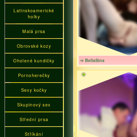
Latinskoamerické
holky
Malá prsa
Obrovské kozy
➩ BellaSins
Oholené kundičky
Pornoherečky
Sexy kočky
Skupinový sex
Střední prsa
Stříkání