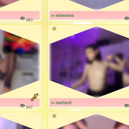
➩ millemimi
483
➩ mefidufi
347