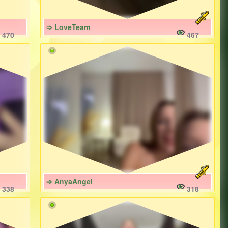
➩ LoveTeam
470
467
➩ AnyaAngel
338
318