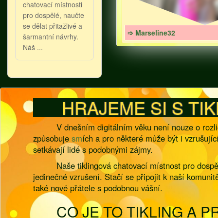
chatovací místnosti
pro dospělé, naučte
se dělat přitažlivé a
➩ Marseline32
šarmantní návrhy.
Náš ...
HRAJEME SI S TIK
V dnešním digitálním věku není nouze o rozličn
způsobuje
sm
ích a pro některé může být i vzrušují
setkávají lidé s podobnými zájmy.
Naše tiklingová chatovací místnost pro dospě
jedinečné vzrušení. Stačí se připojit k naší komunit
také nové přátele s podobnou vášní.
CO JE TO TIKLING A P