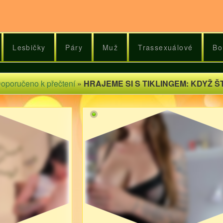
Lesbičky
Páry
Muž
Trassexuálové
Bo
oporučeno k přečtení
»
HRAJEME SI S TIKLINGEM: KDYŽ Š