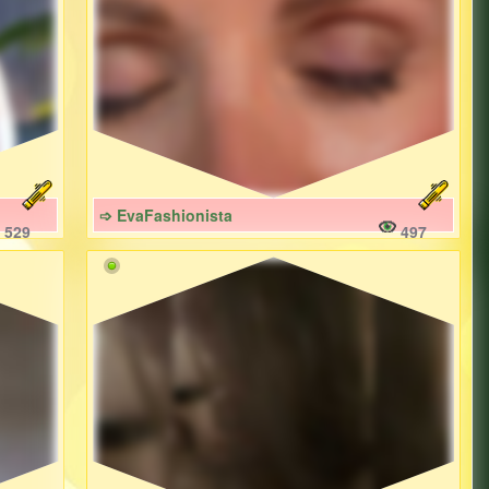
➩ EvaFashionista
529
497