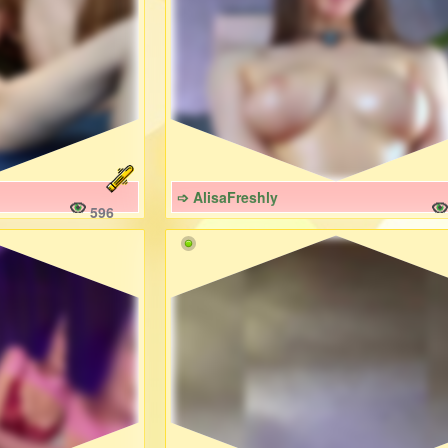
➩ AlisaFreshly
596