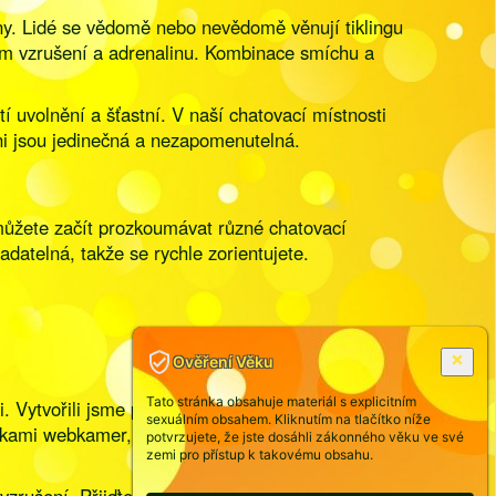
ny. Lidé se vědomě nebo nevědomě věnují tiklingu
jem vzrušení a adrenalinu. Kombinace smíchu a
tí uvolnění a šťastní. V naší chatovací místnosti
áni jsou jedinečná a nezapomenutelná.
i můžete začít prozkoumávat různé chatovací
datelná, takže se rychle zorientujete.
Ověření Věku
Tato stránka obsahuje materiál s explicitním
i. Vytvořili jsme prostředí, kde můžete otevřeně
sexuálním obsahem. Kliknutím na tlačítko níže
elkami webkamer, které jsou připravené vám
potvrzujete, že jste dosáhli zákonného věku ve své
zemi pro přístup k takovému obsahu.