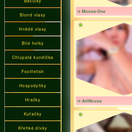
Baculky
➩ Moona-One
Blond vlasy
Hnědé vlasy
Bílé holky
Chlupatá kundička
Footfetish
Hospodyňky
Hračky
➩ AriiNovoa
Kuřačky
Křehké dívky