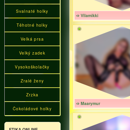
Svalnaté holky
➩ Vilamikki
Těhotné holky
Velká prsa
Velký zadek
Vysokoškolačky
Zralé ženy
Zrzka
➩ Maarymur
Čokoládové holky
ETIKA ONLINE