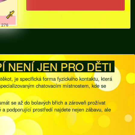
276
Í NENÍ JEN PRO DĚTI
štěkot, je specifická forma fyzického kontaktu, která
ky specializovaným chatovacím místnostem, kde se
 smát se až do bolavých břich a zároveň prožívat
é a podporující prostředí najdete nejen zábavu, ale