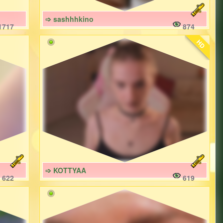
➩ sashhhkino
1717
874
HD
➩ KOTTYAA
622
619