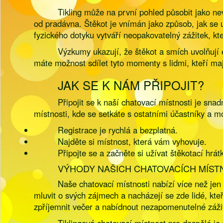
Tikling může na první pohled působit jako n
od pradávna. Štěkot je vnímán jako způsob, jak se
fyzického dotyku vytváří neopakovatelný zážitek, kte
Výzkumy ukazují, že štěkot a smích uvolňují en
máte možnost sdílet tyto momenty s lidmi, kteří maj
JAK SE K NÁM PŘIPOJIT?
Připojit se k naší chatovací místnosti je sna
místnosti, kde se setkáte s ostatními účastníky a m
Registrace je rychlá a bezplatná.
Najděte si místnost, která vám vyhovuje.
Připojte se a začněte si užívat štěkotací hrát
VÝHODY NAŠICH CHATOVACÍCH MÍST
Naše chatovací místnosti nabízí více než jen
mluvit o svých zájmech a nacházejí se zde lidé, k
zpříjemnit večer a nabídnout nezapomenutelné záži