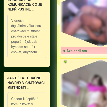
KOMUNIKACE: CO JE
NEPŘÍPUSTNÉ ...
V dnešním
digitálním věku jsou
chatovací místnosti
pro dospělé stále
populárnější. Jak
bychom se měli
➩ AxelandLara
chovat, abychom ...
JAK DĚLAT ÚDAČNÉ
NÁVRHY V CHATOVACÍ
MÍSTNOSTI ...
Chcete-li úspěšně
komunikovat v