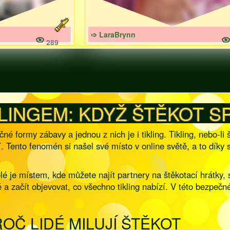
➩ LaraBrynn
289
LINGEM: KDYŽ ŠTĚKOT SP
é formy zábavy a jednou z nich je i tikling. Tikling, nebo-li 
cí. Tento fenomén si našel své místo v online světě, a to dí
lé je místem, kde můžete najít partnery na štěkotací hrátky,
ě a začít objevovat, co všechno tikling nabízí. V této bezpečn
ROČ LIDÉ MILUJÍ ŠTĚKOT