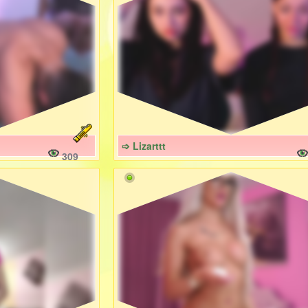
➩ Lizarttt
309