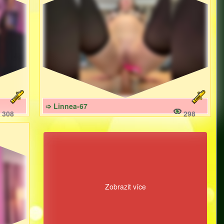
➩ Linnea-67
308
298
Zobrazit více