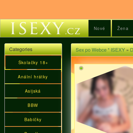
Nové
Žena
Categories
Sex po Webce * ISEXY
»
D
Školačky 18+
Anální hrátky
Asijská
BBW
Babičky