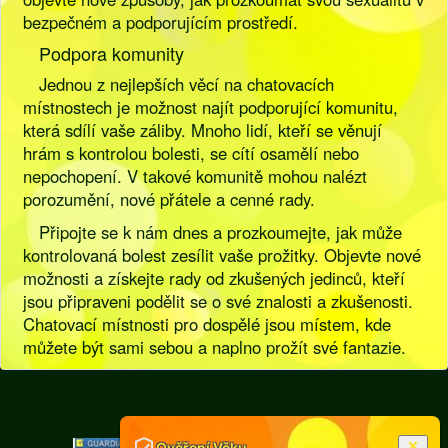
bezpečném a podporujícím prostředí.
Podpora komunity
Jednou z nejlepších věcí na chatovacích
místnostech je možnost najít podporující komunitu,
která sdílí vaše záliby. Mnoho lidí, kteří se věnují
hrám s kontrolou bolesti, se cítí osamělí nebo
nepochopení. V takové komunitě mohou nalézt
porozumění, nové přátele a cenné rady.
Připojte se k nám dnes a prozkoumejte, jak může
kontrolovaná bolest zesílit vaše prožitky. Objevte nové
možnosti a získejte rady od zkušených jedinců, kteří
jsou připraveni podělit se o své znalosti a zkušenosti.
Chatovací místnosti pro dospělé jsou místem, kde
můžete být sami sebou a naplno prožít své fantazie.
[
Pravidla
|
Legislativa
]
Ověření Věku