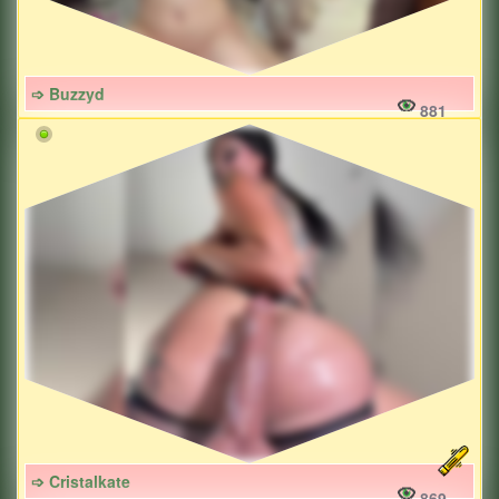
➩ Buzzyd
881
➩ Cristalkate
869