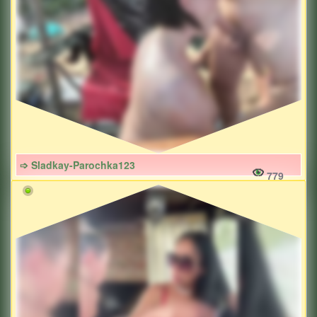
➩ Sladkay-Parochka123
779