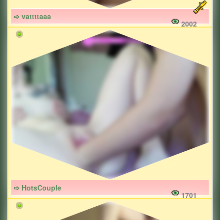
➩ vattttaaa
2002
➩ HotsCouple
1701