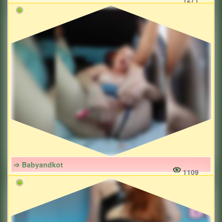
➩ Babyandkot
1109