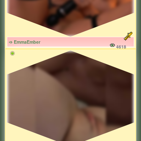
➩ EmmaEmber
4618