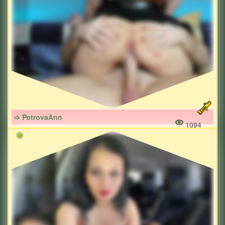
➩ PetrovaAnn
1094