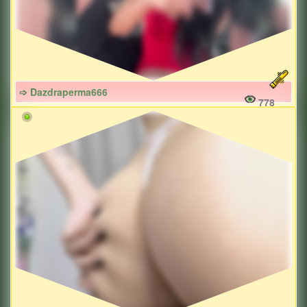
➩ Dazdraperma666
778