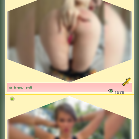
➩ bmw_m8
1579