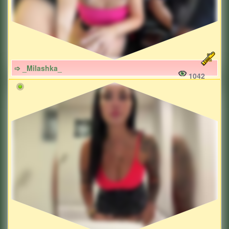
➩ _Milashka_
1042