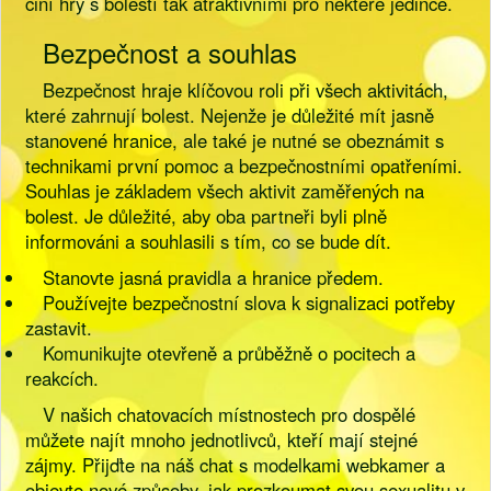
činí hry s bolestí tak atraktivními pro některé jedince.
Bezpečnost a souhlas
Bezpečnost hraje klíčovou roli při všech aktivitách,
které zahrnují bolest. Nejenže je důležité mít jasně
stanovené hranice, ale také je nutné se obeznámit s
technikami první pomoc a bezpečnostními opatřeními.
Souhlas je základem všech aktivit zaměřených na
bolest. Je důležité, aby oba partneři byli plně
informováni a souhlasili s tím, co se bude dít.
Stanovte jasná pravidla a hranice předem.
Používejte bezpečnostní slova k signalizaci potřeby
zastavit.
Komunikujte otevřeně a průběžně o pocitech a
reakcích.
V našich chatovacích místnostech pro dospělé
můžete najít mnoho jednotlivců, kteří mají stejné
zájmy. Přijďte na náš chat s modelkami webkamer a
objevte nové způsoby, jak prozkoumat svou sexualitu v