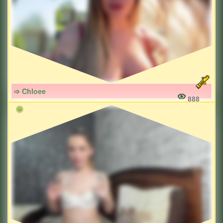
➩ Chloee
888