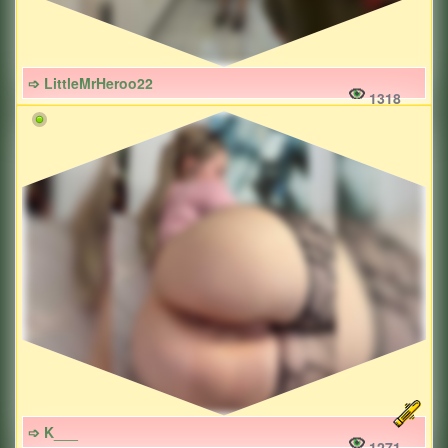
➩ LittleMrHeroo22
1318
➩ K___
1271