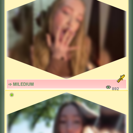
➩ MILEDIUM
892