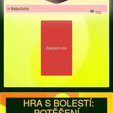
➩ BabyGolly
722
Zobrazit více
HRA S BOLESTÍ:
POTĚŠENÍ