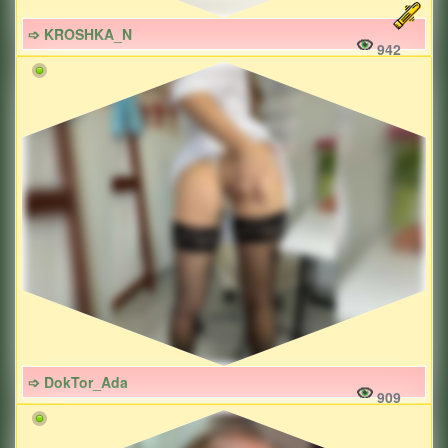
➩ KROSHKA_N
942
➩ DokTor_Ada
909