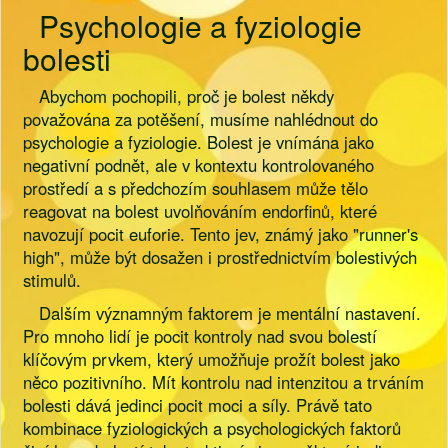
Psychologie a fyziologie
bolesti
Abychom pochopili, proč je bolest někdy
považována za potěšení, musíme nahlédnout do
psychologie a fyziologie. Bolest je vnímána jako
negativní podnět, ale v kontextu kontrolovaného
prostředí a s předchozím souhlasem může tělo
reagovat na bolest uvolňováním endorfinů, které
navozují pocit euforie. Tento jev, známý jako "runner's
high", může být dosažen i prostřednictvím bolestivých
stimulů.
Dalším významným faktorem je mentální nastavení.
Pro mnoho lidí je pocit kontroly nad svou bolestí
klíčovým prvkem, který umožňuje prožít bolest jako
něco pozitivního. Mít kontrolu nad intenzitou a trváním
bolesti dává jedinci pocit moci a síly. Právě tato
kombinace fyziologických a psychologických faktorů