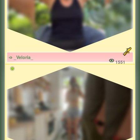
➩ _Veloria_
1551