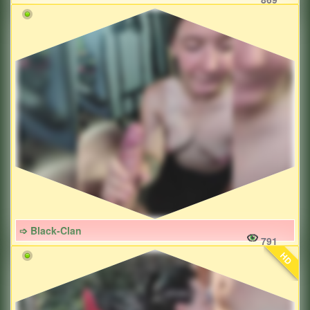
➩ Black-Clan
791
HD