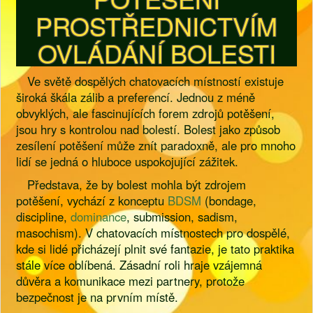
PROSTŘEDNICTVÍM
OVLÁDÁNÍ BOLESTI
Ve světě dospělých chatovacích místností existuje
široká škála zálib a preferencí. Jednou z méně
obvyklých, ale fascinujících forem zdrojů potěšení,
jsou hry s kontrolou nad bolestí. Bolest jako způsob
zesílení potěšení může znít paradoxně, ale pro mnoho
lidí se jedná o hluboce uspokojující zážitek.
Představa, že by bolest mohla být zdrojem
potěšení, vychází z konceptu
BDSM
(bondage,
discipline,
dominance
, submission, sadism,
masochism). V chatovacích místnostech pro dospělé,
kde si lidé přicházejí plnit své fantazie, je tato praktika
stále více oblíbená. Zásadní roli hraje vzájemná
důvěra a komunikace mezi partnery, protože
bezpečnost je na prvním místě.