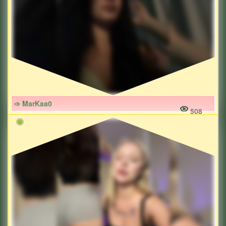
➩ MarKaa0
508