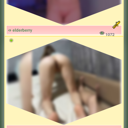
➩ elderberry
1072