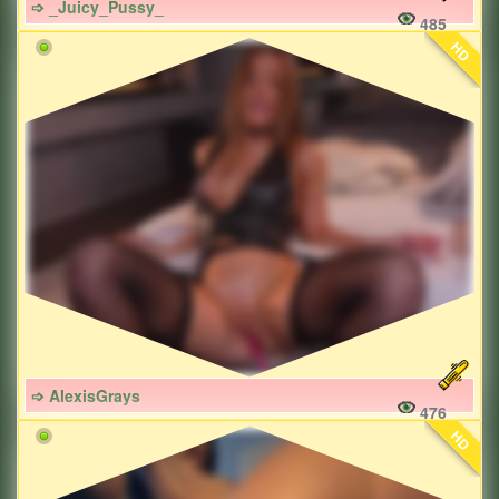
➩ _Juicy_Pussy_
485
HD
➩ AlexisGrays
476
HD