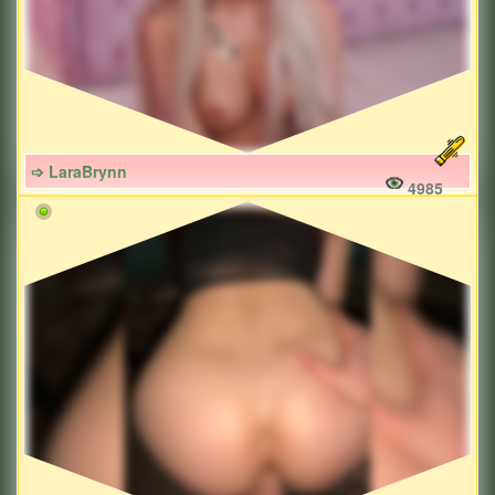
➩ LaraBrynn
4985