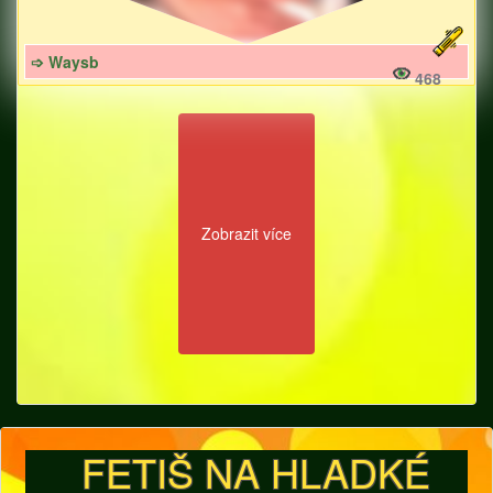
➩ Waysb
468
Zobrazit více
FETIŠ NA HLADKÉ