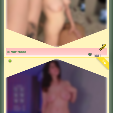
➩ vattttaaa
1081
HD