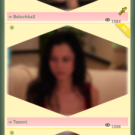
➩ BelochkaX
1584
HD
➩ Taanni
1256