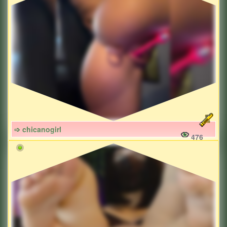
➩ chicanogirl
476