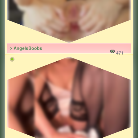
➩ AngelsBoobs
471