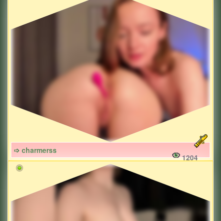
➩ charmerss
1204