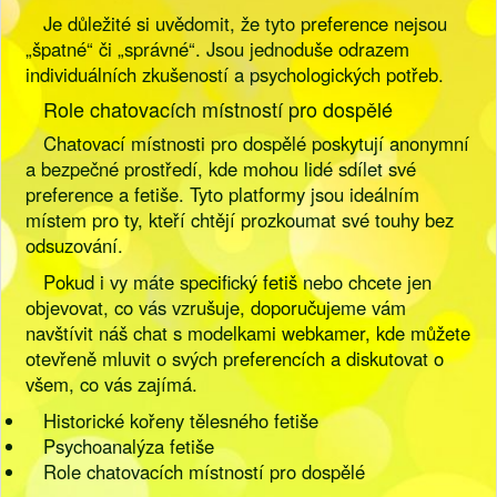
Je důležité si uvědomit, že tyto preference nejsou
„špatné“ či „správné“. Jsou jednoduše odrazem
individuálních zkušeností a psychologických potřeb.
Role chatovacích místností pro dospělé
Chatovací místnosti pro dospělé poskytují anonymní
a bezpečné prostředí, kde mohou lidé sdílet své
preference a fetiše. Tyto platformy jsou ideálním
místem pro ty, kteří chtějí prozkoumat své touhy bez
odsuzování.
Pokud i vy máte specifický fetiš nebo chcete jen
objevovat, co vás vzrušuje, doporučujeme vám
navštívit náš chat s modelkami webkamer, kde můžete
otevřeně mluvit o svých preferencích a diskutovat o
všem, co vás zajímá.
Historické kořeny tělesného fetiše
Psychoanalýza fetiše
Role chatovacích místností pro dospělé