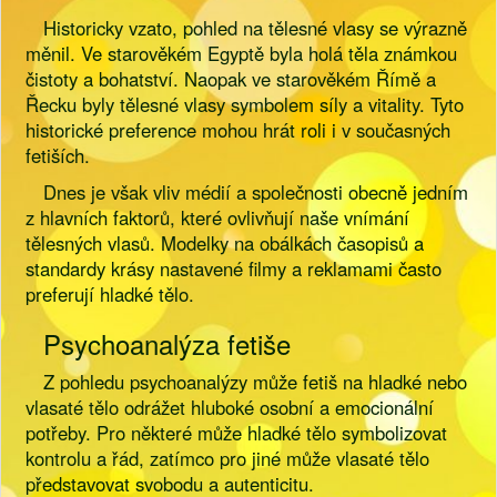
Historicky vzato, pohled na tělesné vlasy se výrazně
měnil. Ve starověkém Egyptě byla holá těla známkou
čistoty a bohatství. Naopak ve starověkém Římě a
Řecku byly tělesné vlasy symbolem síly a vitality. Tyto
historické preference mohou hrát roli i v současných
fetiších.
Dnes je však vliv médií a společnosti obecně jedním
z hlavních faktorů, které ovlivňují naše vnímání
tělesných vlasů. Modelky na obálkách časopisů a
standardy krásy nastavené filmy a reklamami často
preferují hladké tělo.
Psychoanalýza fetiše
Z pohledu psychoanalýzy může fetiš na hladké nebo
vlasaté tělo odrážet hluboké osobní a emocionální
potřeby. Pro některé může hladké tělo symbolizovat
kontrolu a řád, zatímco pro jiné může vlasaté tělo
představovat svobodu a autenticitu.