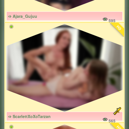
➩ Ajara_Gujuu
595
HD
➩ ScarlettXoXoTarzan
565
HD