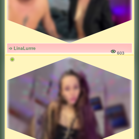
➩ LinaLurrre
603