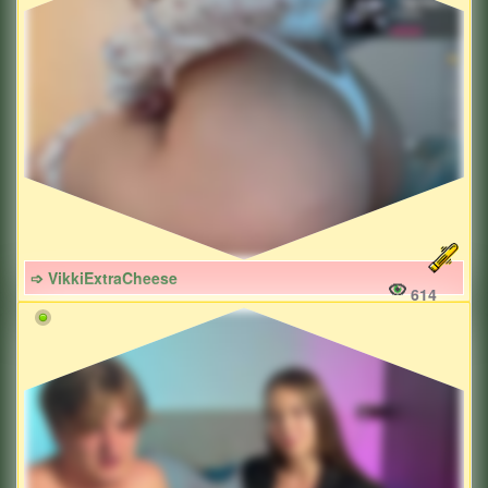
➩ VikkiExtraCheese
614