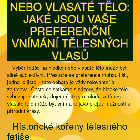
NEBO VLASATÉ TĚLO:
JAKÉ JSOU VAŠE
PREFERENČNÍ
VNÍMÁNÍ TĚLESNÝCH
VLASŮ
Výběr fetiše na hladké nebo vlasaté tělo může být
silně subjektivní. Přestože se preference mohou lišit,
jedno je jisté – tato debata je vždy relevantní a
zajímavá. Často se setkáme s názory, že hladké tělo
vzbuzuje estetický dojem čistoty a mládí, zatímco
vlasaté tělo může být vnímáno jako projev mužnosti a
přírodní krásy.
Historické kořeny tělesného
fetiše