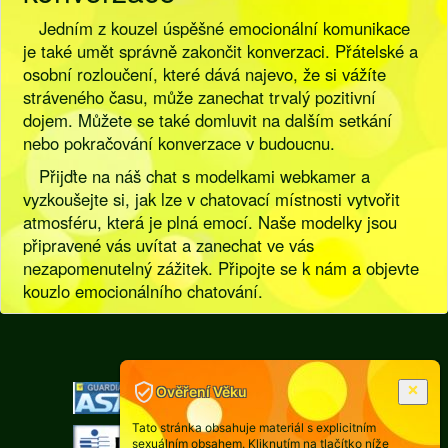
Jedním z kouzel úspěšné emocionální komunikace
je také umět správně zakončit konverzaci. Přátelské a
osobní rozloučení, které dává najevo, že si vážíte
stráveného času, může zanechat trvalý pozitivní
dojem. Můžete se také domluvit na dalším setkání
nebo pokračování konverzace v budoucnu.
Přijďte na náš chat s modelkami webkamer a
vyzkoušejte si, jak lze v chatovací místnosti vytvořit
atmosféru, která je plná emocí. Naše modelky jsou
připravené vás uvítat a zanechat ve vás
nezapomenutelný zážitek. Připojte se k nám a objevte
kouzlo emocionálního chatování.
[
Pravidla
|
Legislativa
]
Ověření Věku
Tato stránka obsahuje materiál s explicitním
sexuálním obsahem. Kliknutím na tlačítko níže