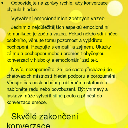
Odpovídejte na zprávy rychle, aby konverzace
plynula hladce.
Vytváření emocionálních zpětných vazeb
Jedním z nejdůležitějších aspektů emocionální
komunikace je zpětná vazba. Pokud někdo sdílí něco
osobního, věnujte tomu pozornost a vyjádřete
pochopení. Reagujte s empatií a zájmem. Ukázky
zájmu a pochopení mohou proměnit obyčejnou
konverzaci v hluboký a emocionální zážitek.
Navíc, nezapomeňte, že lidé často přicházejí do
chatovacích místností hledat podporu a porozumění.
Věnujte čas naslouchání problémům ostatních a
nabídněte radu nebo povzbuzení. Být vnímavý a
laskavý může vytvořit
silné
pouto a přinést do
konverzace emoce.
Skvělé zakončení
konverzace