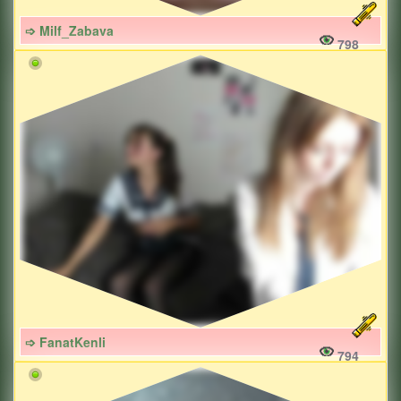
➩ Milf_Zabava
798
➩ FanatKenli
794