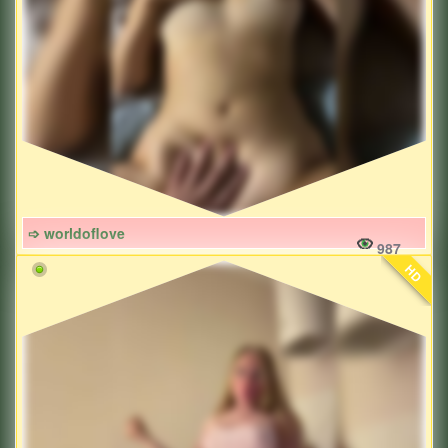
➩ worldoflove
987
HD