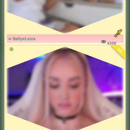
➩ SallyeLeins
4358
HD