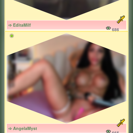
➩ EditaMilf
686
➩ AngelaMyst
665