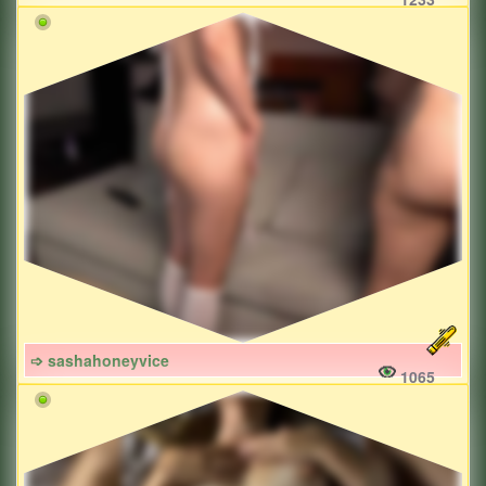
➩ sashahoneyvice
1065