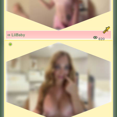
➩ LiiBaby
820