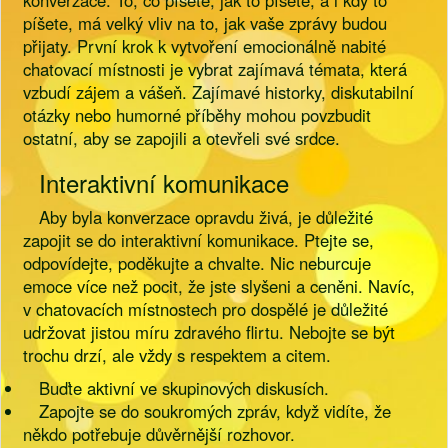
konverzace. To, co píšete, jak to píšete, a i kdy to
píšete, má velký vliv na to, jak vaše zprávy budou
přijaty. První krok k vytvoření emocionálně nabité
chatovací místnosti je vybrat zajímavá témata, která
vzbudí zájem a vášeň. Zajímavé historky, diskutabilní
otázky nebo humorné příběhy mohou povzbudit
ostatní, aby se zapojili a otevřeli své srdce.
Interaktivní komunikace
Aby byla konverzace opravdu živá, je důležité
zapojit se do interaktivní komunikace. Ptejte se,
odpovídejte, poděkujte a chvalte. Nic neburcuje
emoce více než pocit, že jste slyšeni a ceněni. Navíc,
v chatovacích místnostech pro dospělé je důležité
udržovat jistou míru zdravého flirtu. Nebojte se být
trochu drzí, ale vždy s respektem a citem.
Buďte aktivní ve skupinových diskusích.
Zapojte se do soukromých zpráv, když vidíte, že
někdo potřebuje důvěrnější rozhovor.