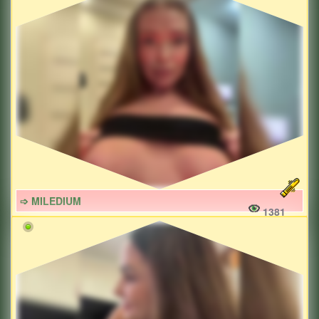
➩ MILEDIUM
1381