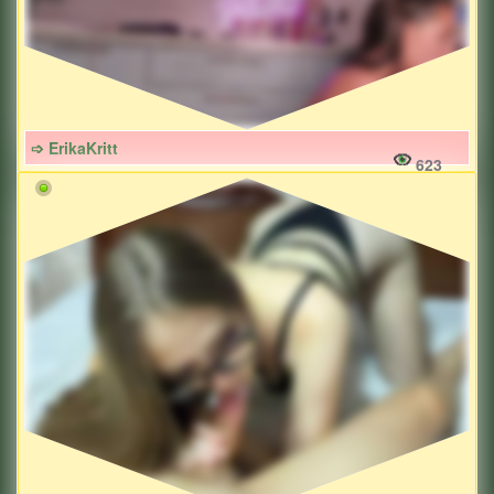
➩ ErikaKritt
623