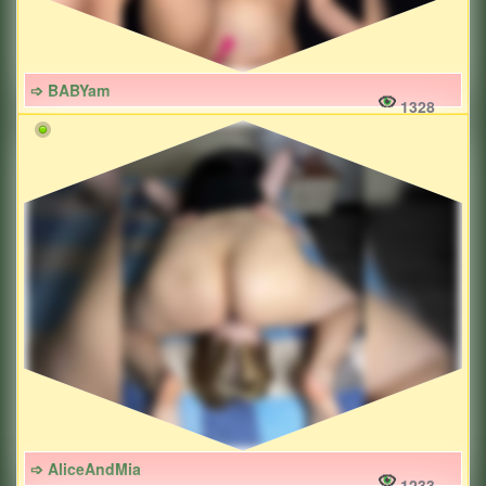
➩ BABYam
1328
➩ AliceAndMia
1233