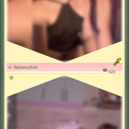
➩ -Saharochek-
623