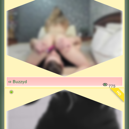
➩ Buzzyd
775
HD