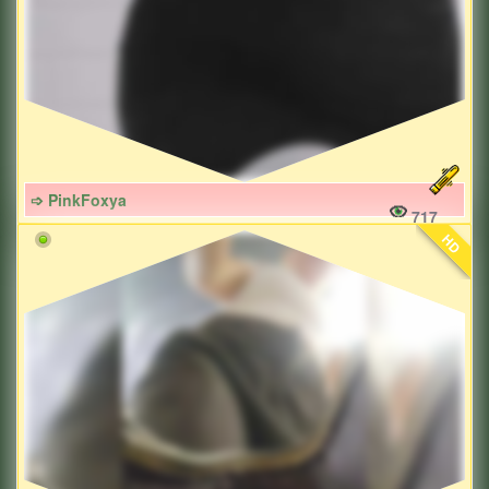
➩ PinkFoxya
717
HD