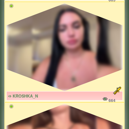
➩ KROSHKA_N
664