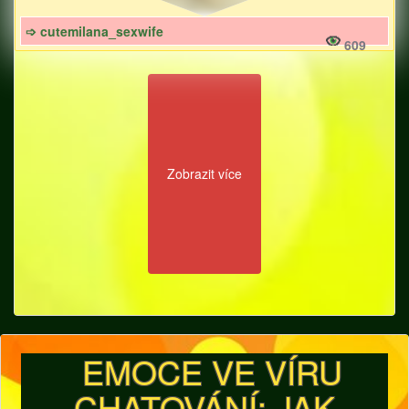
➩ cutemilana_sexwife
609
Zobrazit více
EMOCE VE VÍRU
CHATOVÁNÍ: JAK