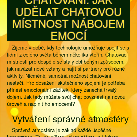
UDĚLAT CHATOVOU
MÍSTNOST NÁBOJEM
EMOCÍ
Žijeme v době, kdy technologie umožňuje spojit se s
lidmi z celého světa během několika vteřin. Chatovací
místnosti pro dospělé se staly oblíbeným způsobem,
jak navázat nové vztahy a najít si partnery pro různé
aktivity. Nicméně, samotná možnost chatování
nestačí. Pro dosažení skutečného spojení je potřeba
přinést emocionální zážitek, který zanechá trvalý
dojem. Jak tedy můžete svůj chat povznést na novou
úroveň a naplnit ho emocemi?
Vytváření správné atmosféry
Správná atmosféra je základ každé úspěšné