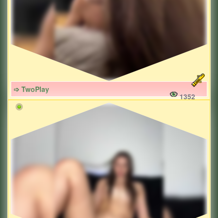
➩ TwoPlay
1352