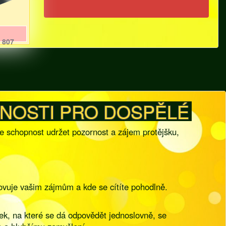
807
NOSTI PRO DOSPĚLÉ
e schopnost udržet pozornost a zájem protějšku,
ovuje vašim zájmům a kde se cítíte pohodlně.
zek, na které se dá odpovědět jednoslovně, se