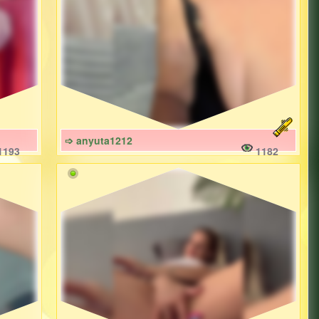
➩ anyuta1212
1193
1182