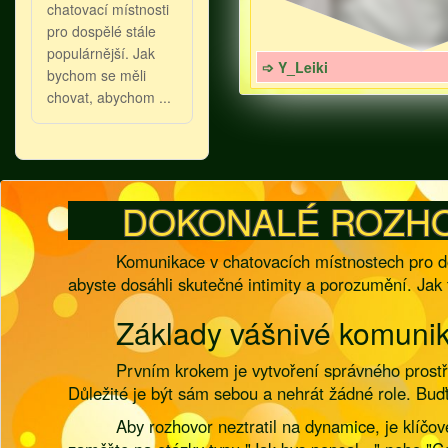
chatovací místnosti
pro dospělé stále
populárnější. Jak
➩ Y_Leiki
bychom se měli
chovat, abychom ...
DOKONALÉ ROZHO
Komunikace v chatovacích místnostech pro do
abyste dosáhli skutečné intimity a porozumění. Jak 
Základy vášnivé komuni
Prvním krokem je vytvoření správného prostř
Důležité je být sám sebou a nehrát žádné role. Buďt
Aby rozhovor neztratil na dynamice, je klíčov