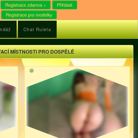
Registrace zdarma »
Přihlásit
Registrace pro modelky
ndáž
Chat Ruleta
ACÍ MÍSTNOSTI PRO DOSPĚLÉ