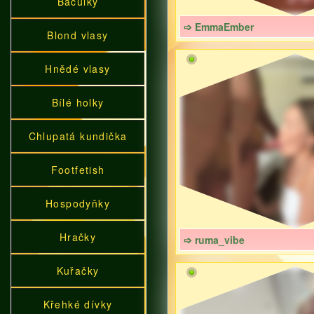
Baculky
➩ EmmaEmber
Blond vlasy
Hnědé vlasy
Bílé holky
Chlupatá kundička
Footfetish
Hospodyňky
Hračky
➩ ruma_vibe
Kuřačky
Křehké dívky