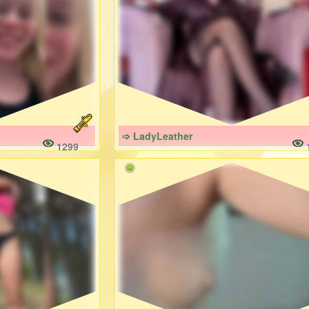
➩ LadyLeather
1299