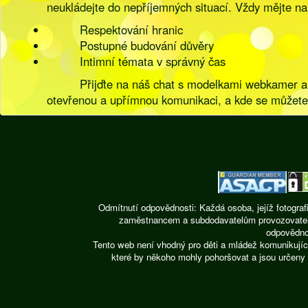
neukládejte do nepříjemných situací. Vždy mějte n
Respektování hranic
Postupné budování důvěry
Intimní témata v správný čas
Přijďte na náš chat s modelkami webkamer a 
otevřenou a upřímnou komunikaci, a kde se můžete 
Odmítnutí odpovědnosti: Každá osoba, jejíž fotograf
zaměstnancem a subdodavatelům provozovatele st
odpovědnos
Tento web není vhodný pro děti a mládež komunikujíc
které by někoho mohly pohoršovat a jsou určeny 