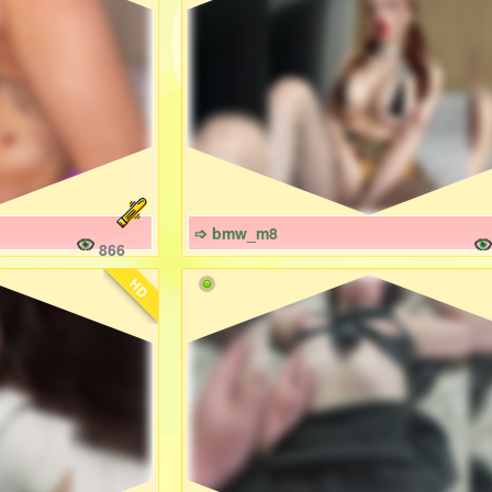
➩ bmw_m8
866
HD