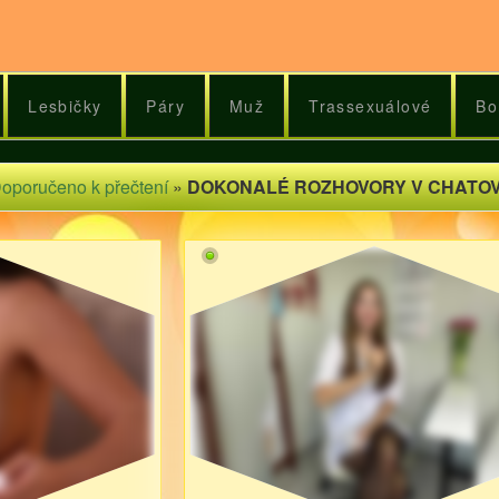
Lesbičky
Páry
Muž
Trassexuálové
Bo
oporučeno k přečtení
»
DOKONALÉ ROZHOVORY V CHATOV