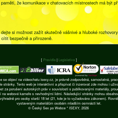
a paměti, že komunikace v chatovacích místnostech má být př
dejte si možnost zažít skutečně vášnivé a hluboké rozhovory.
cítit bezpečně a přirozeně.
[
Pravidla
|
Legislativa
]
ie se objeví na videochatu isexy.cz, je právně zodpovědná, samostatná, pracu
ránky. Tento web je interaktivní a přispívat či inzerovat zde mohou i uživ
t za porušení autorských práv v souvislosti s publikovanými materiály, pro
í na webové kameře s nevhodnými lidmi. Následující stránky mohou obsahovat
výhradně pro osoby starší 18 let (21, kde je to vyžadováno zákonem). Rovně
vystaveným materiálům osobám mladším osmnácti let.
© Český Sex po Webce * ISEXY, 2026