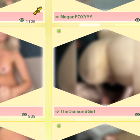
➩ MeganFOXYYY
1126
➩ TheDiamondGirl
939