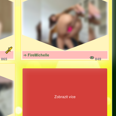
➩ FireMichelle
865
849
Zobrazit více