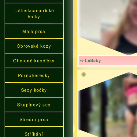
Latinskoamerické
holky
Malá prsa
Obrovské kozy
➩ LiiBaby
Oholené kundičky
Pornoherečky
Sexy kočky
Skupinový sex
Střední prsa
Stříkání