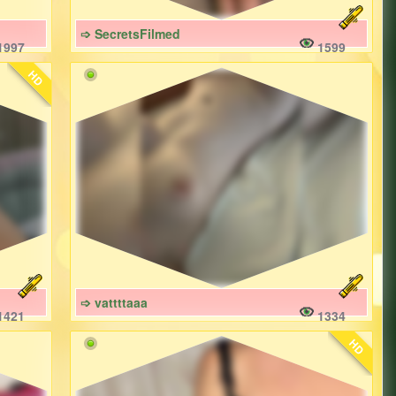
➩ SecretsFilmed
1997
1599
HD
➩ vattttaaa
1421
1334
HD