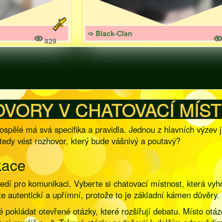
➩ Black-Clan
829
VORY V CHATOVACÍ MÍST
spělé má svá specifika a pravidla. Jednou z hlavních výzev j
tedy vést rozhovor, který bude vášnivý a poutavý?
kace
edí pro komunikaci. Vyberte si chatovací místnost, která vyh
e autentickí a upřímní, protože to je základní kámen důvěry.
é pokládat otevřené otázky, které rozšiřují debatu. Místo otá