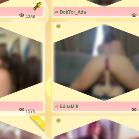
➩ DokTor_Ada
4386
➩ EditaMilf
1576
HD