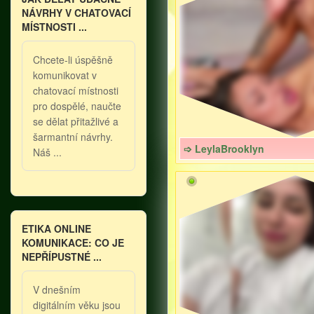
NÁVRHY V CHATOVACÍ
MÍSTNOSTI ...
Chcete-li úspěšně
komunikovat v
chatovací místnosti
pro dospělé, naučte
se dělat přitažlivé a
šarmantní návrhy.
➩ LeylaBrooklyn
Náš ...
ETIKA ONLINE
KOMUNIKACE: CO JE
NEPŘÍPUSTNÉ ...
V dnešním
digitálním věku jsou