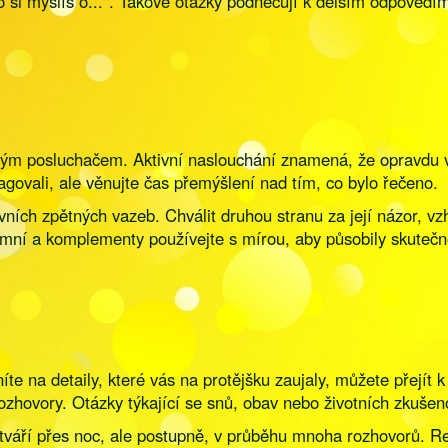
o si myslíš o...". Takové otázky podněcují k delším odpovědí
rým posluchačem. Aktivní naslouchání znamená, že opravdu vn
govali, ale věnujte čas přemýšlení nad tím, co bylo řečeno.
ivních zpětných vazeb. Chválit druhou stranu za její názor, 
mní a komplementy používejte s mírou, aby působily skutečně
íte na detaily, které vás na protějšku zaujaly, můžete přejít
zhovory. Otázky týkající se snů, obav nebo životních zkušenos
vytváří přes noc, ale postupně, v průběhu mnoha rozhovorů. Re