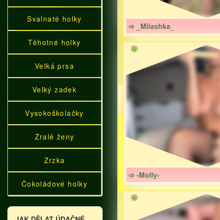
Svalnaté holky
➩ _Milashka_
Těhotné holky
Velká prsa
Velký zadek
Vysokoškolačky
Zralé ženy
Zrzka
➩ -Molly-
Čokoládové holky
JAK DĚLAT ÚDAČNÉ