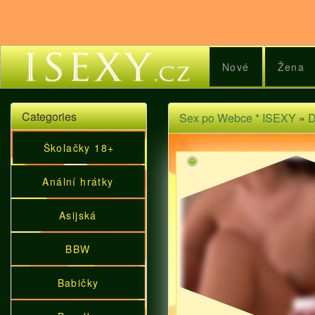
Nové
Žena
Categories
Sex po Webce * ISEXY
»
D
Školačky 18+
Anální hrátky
Asijská
BBW
Babičky