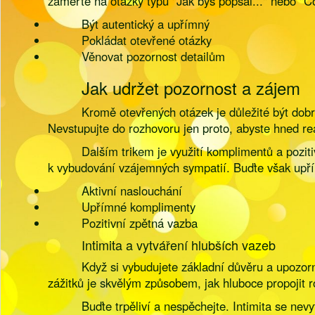
zaměřte na otázky typu "Jak bys popsal..." nebo "C
Být autentický a upřímný
Pokládat otevřené otázky
Věnovat pozornost detailům
Jak udržet pozornost a zájem
Kromě otevřených otázek je důležité být dob
Nevstupujte do rozhovoru jen proto, abyste hned rea
Dalším trikem je využití komplimentů a pozit
k vybudování vzájemných sympatií. Buďte však upří
Aktivní naslouchání
Upřímné komplimenty
Pozitivní zpětná vazba
Intimita a vytváření hlubších vazeb
Když si vybudujete základní důvěru a upozorn
zážitků je skvělým způsobem, jak hluboce propojit ro
Buďte trpěliví a nespěchejte. Intimita se ne