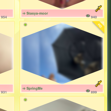
➩ Stasya-moor
954
940
HD
➩ SpringMe
931
899