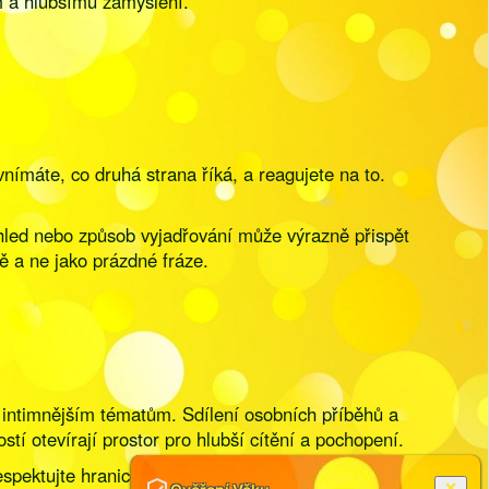
m a hlubšímu zamyšlení.
ímáte, co druhá strana říká, a reagujete na to.
vzhled nebo způsob vyjadřování může výrazně přispět
 a ne jako prázdné fráze.
 k intimnějším tématům. Sdílení osobních příběhů a
tí otevírají prostor pro hlubší cítění a pochopení.
spektujte hranice druhé osoby a nikdy ji