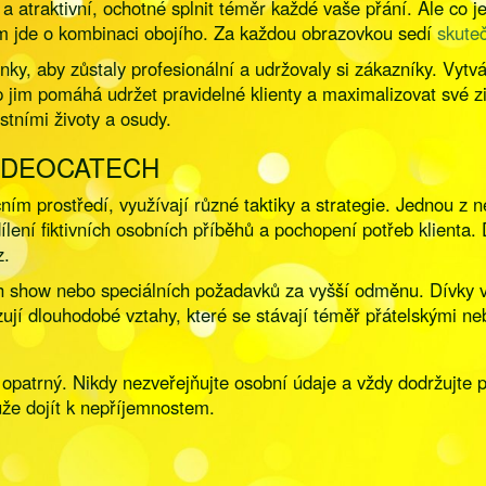
a atraktivní, ochotné splnit téměr každé vaše přání. Ale co
ným jde o kombinaci obojího. Za každou obrazovkou sedí
skute
nky, aby zůstaly profesionální a udržovaly si zákazníky. Vytvá
up jim pomáhá udržet pravidelné klienty a maximalizovat své 
astními životy a osudy.
VIDEOCATECH
ím prostředí, využívají různé taktiky a strategie. Jednou z n
lení fiktivních osobních příběhů a pochopení potřeb klienta. D
z.
ch show nebo speciálních požadavků za vyšší odměnu. Dívky ve 
ují dlouhodobé vztahy, které se stávají téměř přátelskými n
 opatrný. Nikdy nezveřejňujte osobní údaje a vždy dodržujte p
může dojít k nepříjemnostem.