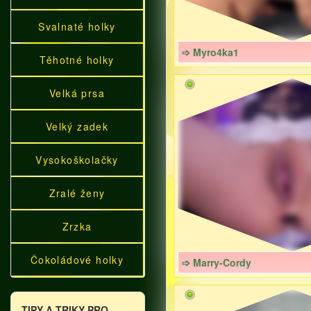
Svalnaté holky
➩ Myro4ka1
Těhotné holky
Velká prsa
Velký zadek
Vysokoškolačky
Zralé ženy
Zrzka
Čokoládové holky
➩ Marry-Cordy
TIPY A TRIKY PRO