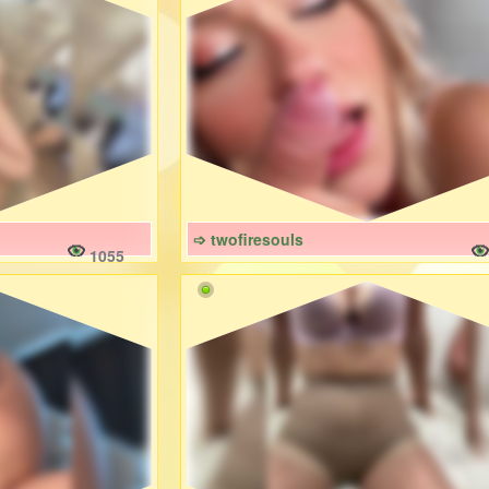
➩ twofiresouls
1055