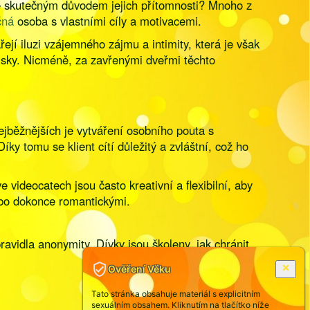
 je skutečným důvodem jejich přítomnosti? Mnoho z
čná
osoba s vlastními cíly a motivacemi.
řejí iluzi vzájemného zájmu a intimity, která je však
zisky. Nicméně, za zavřenými dveřmi těchto
ejběžnějších je vytváření osobního pouta s
íky tomu se klient cítí důležitý a zvláštní, což ho
videocatech jsou často kreativní a flexibilní, aby
ebo dokonce romantickými.
ravidla anonymity. Dívky jsou školeny, jak chránit
Ověření Věku
Tato stránka obsahuje materiál s explicitním
sexuálním obsahem. Kliknutím na tlačítko níže