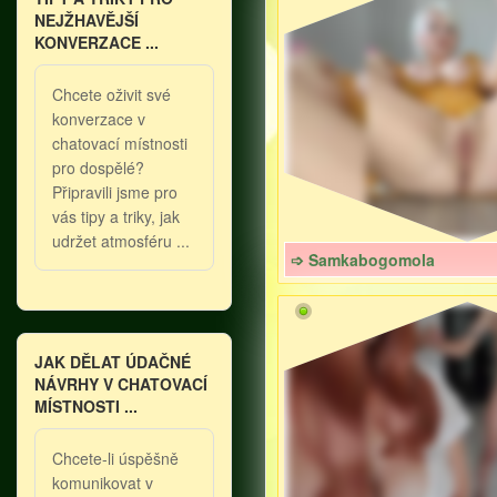
NEJŽHAVĚJŠÍ
KONVERZACE ...
Chcete oživit své
konverzace v
chatovací místnosti
pro dospělé?
Připravili jsme pro
vás tipy a triky, jak
udržet atmosféru ...
➩ Samkabogomola
JAK DĚLAT ÚDAČNÉ
NÁVRHY V CHATOVACÍ
MÍSTNOSTI ...
Chcete-li úspěšně
komunikovat v