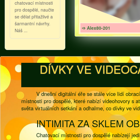
chatovací místnosti
pro dospělé, naučte
se dělat přitažlivé a
šarmantní návrhy.
➩ Alex80-201
Náš ...
DÍVKY VE VIDEOC
V dnešní digitální éře se stále více lidí obr
místnosti pro dospělé, které nabízí videohovory s a
světa virtuálních setkání a odhalme, co dívky ve vide
INTIMITA ZA SKLEM 
Chatovací místnosti pro dospělé nabízejí jed