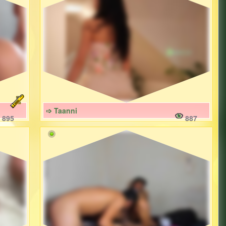
➩ Taanni
895
887