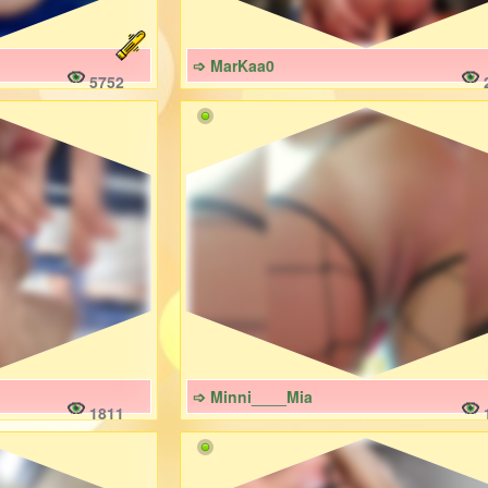
➩ MarKaa0
5752
➩ Minni____Mia
1811