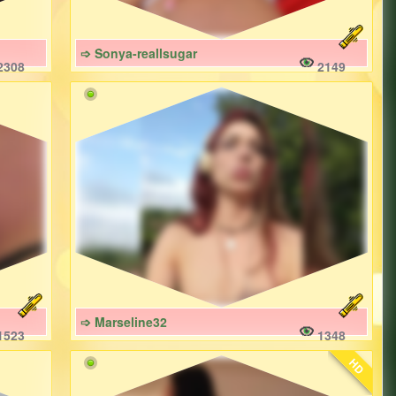
➩ Sonya-reallsugar
2308
2149
➩ Marseline32
1523
1348
HD