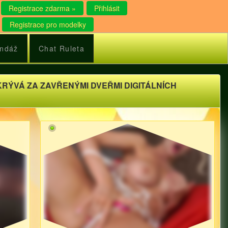
Registrace zdarma »
Přihlásit
Registrace pro modelky
ndáž
Chat Ruleta
KRÝVÁ ZA ZAVŘENÝMI DVEŘMI DIGITÁLNÍCH