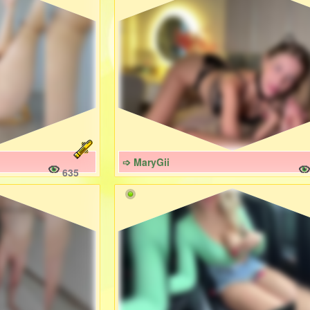
➩ MaryGii
635