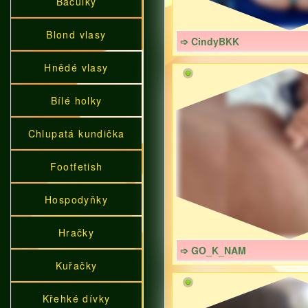
Baculky
Blond vlasy
➩ CindyBKK
Hnědé vlasy
Bílé holky
Chlupatá kundička
Footfetish
Hospodyňky
Hračky
➩ GO_K_NAM
Kuřačky
Křehké dívky