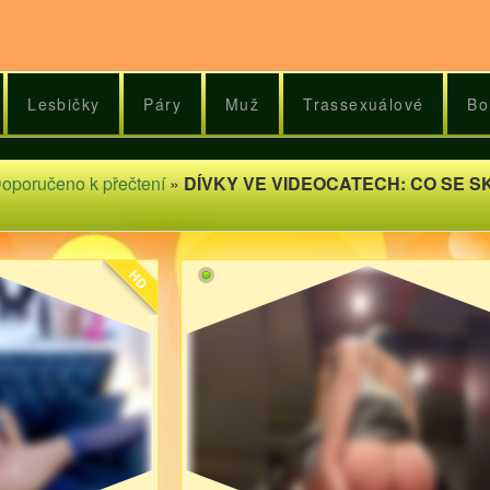
Lesbičky
Páry
Muž
Trassexuálové
Bo
oporučeno k přečtení
»
DÍVKY VE VIDEOCATECH: CO SE S
HD