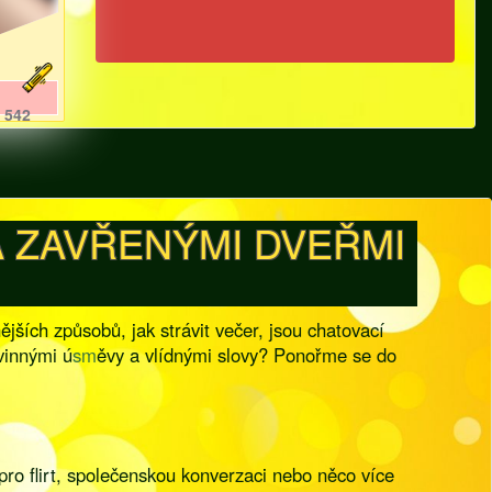
542
A ZAVŘENÝMI DVEŘMI
ějších způsobů, jak strávit večer, jsou chatovací
vinnými ú
sm
ěvy a vlídnými slovy? Ponořme se do
ro flirt, společenskou konverzaci nebo něco více