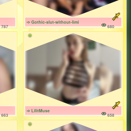
➩ Gothic-slut-without-limi
787
680
➩ LilitMuse
663
658