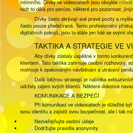
intimního. Dívky ve videocatech jsou obvykle
mladé
nich to dělá pro peníze, některé pro pozornost, ji
Dívky často skrývají své pravé pocity a myšle
často pouze předstíraná. Tento profesionální příst
digitálních pokojů, jsou to stále jen lidé se svými vl
TAKTIKA A STRATEGIE VE 
Aby dívky zůstaly úspěšné v tomto konkurenčn
klientem. Tato taktika zahrnuje osobní rozhovory, sdí
motivuje k opakovaným návštěvám a utrácení peně
Další běžnou strategií je nabídka exkluzivní
udržely zájem svých klientů. Některé dokonce navaz
KOMUNIKACE A BEZPEČÍ
Při komunikaci ve videocatech je důležité být
svou identitu a zajistit svou bezpečnost, ale i tak 
Nezveřejňujte osobní údaje
Dodržujte pravidla anonymity