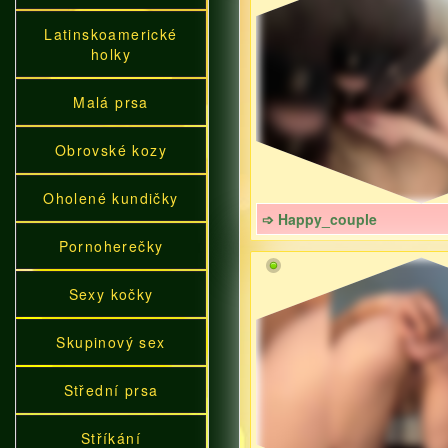
Latinskoamerické
holky
Malá prsa
Obrovské kozy
Oholené kundičky
➩ Happy_couple
Pornoherečky
Sexy kočky
Skupinový sex
Střední prsa
Stříkání