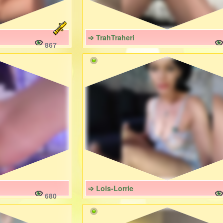
➩ TrahTraheri
867
➩ Lois-Lorrie
680