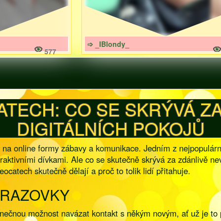
➩ _IBlondy_
577
ATECH: CO SE SKRÝVÁ Z
DIGITÁLNÍCH POKOJŮ
ací na online formy zábavy a komunikace. Jedním z nejpopulárn
traktivními dívkami. Ale co se skutečně skrývá za zdánlivě ne
ocatech skutečně dělají a proč to tolik lidí přitahuje.
OBRAZOVKY
inečnou možnost navázat kontakt s někým novým, ať už je to p