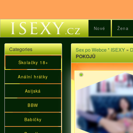
Nové
Žena
Categories
Sex po Webce * ISEXY
»
D
POKOJŮ
Školačky 18+
Anální hrátky
Asijská
BBW
Babičky