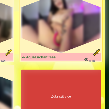
➩ AquaEnchantress
621
615
Zobrazit více