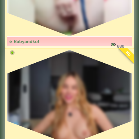
➩ Babyandkot
680
HD