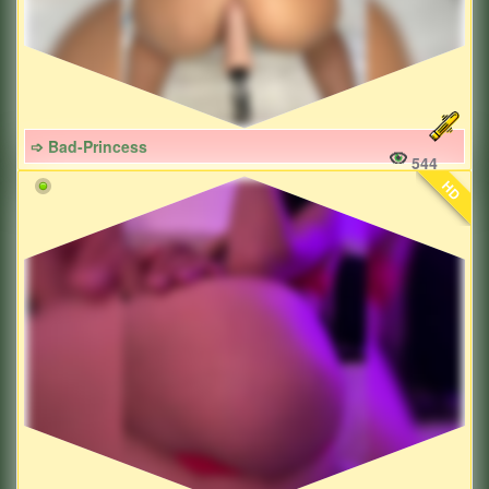
➩ Bad-Princess
544
HD