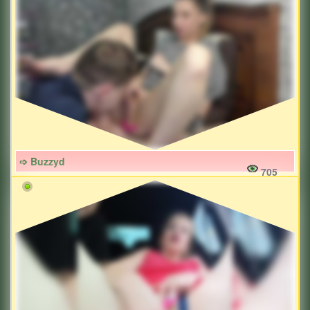
➩ Buzzyd
705