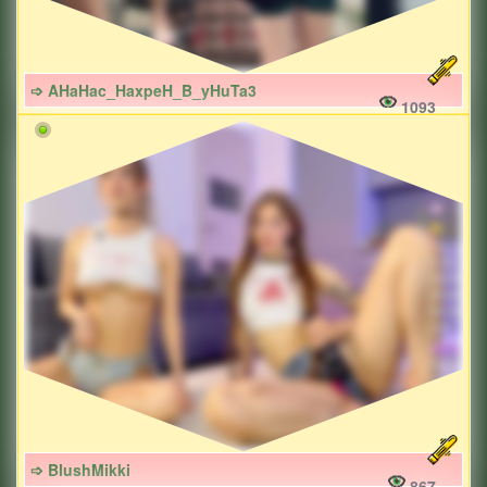
➩ AHaHac_HaxpeH_B_yHuTa3
1093
➩ BlushMikki
867