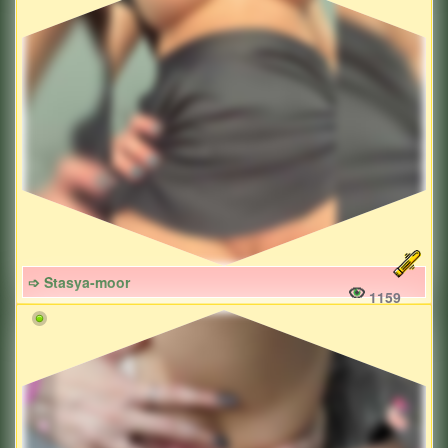
➩ Stasya-moor
1159