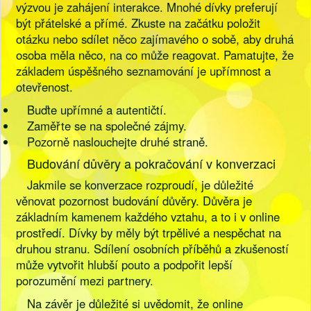
výzvou je zahájení interakce. Mnohé dívky preferují
být přátelské a přímé. Zkuste na začátku položit
otázku nebo sdílet něco zajímavého o sobě, aby druhá
osoba měla něco, na co může reagovat. Pamatujte, že
základem úspěšného seznamování je upřímnost a
otevřenost.
Buďte upřímné a autentičtí.
Zaměřte se na společné zájmy.
Pozorně naslouchejte druhé straně.
Budování důvěry a pokračování v konverzaci
Jakmile se konverzace rozproudí, je důležité
věnovat pozornost budování důvěry. Důvěra je
základním kamenem každého vztahu, a to i v online
prostředí. Dívky by měly být trpělivé a nespěchat na
druhou stranu. Sdílení osobních příběhů a zkušeností
může vytvořit hlubší pouto a podpořit lepší
porozumění mezi partnery.
Na závěr je důležité si uvědomit, že online