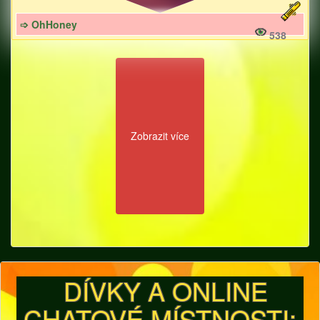
➩ OhHoney
538
Zobrazit více
DÍVKY A ONLINE
CHATOVÉ MÍSTNOSTI: