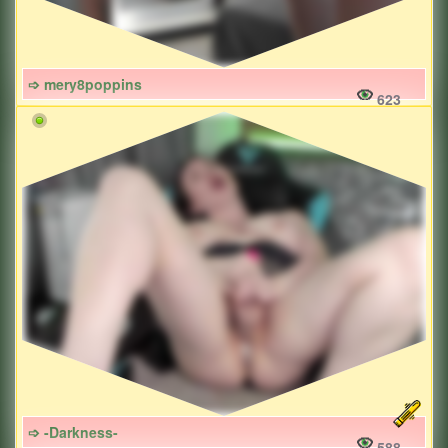
➩ mery8poppins
623
➩ -Darkness-
588