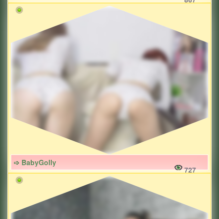
➩ BabyGolly
727