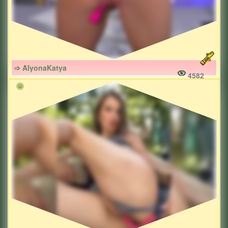
➩ AlyonaKatya
4582