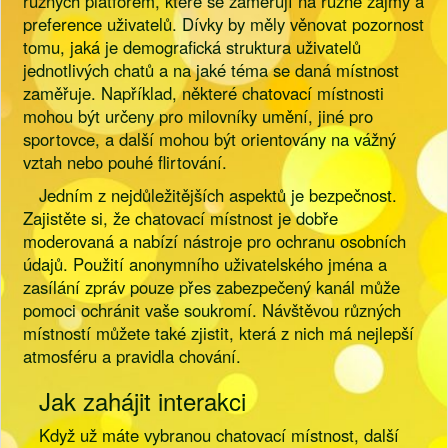
různých platforem, které se zaměřují na různé zájmy a
preference uživatelů. Dívky by měly věnovat pozornost
tomu, jaká je demografická struktura uživatelů
jednotlivých chatů a na jaké téma se daná místnost
zaměřuje. Například, některé chatovací místnosti
mohou být určeny pro milovníky umění, jiné pro
sportovce, a další mohou být orientovány na vážný
vztah nebo pouhé flirtování.
Jedním z nejdůležitějších aspektů je bezpečnost.
Zajistěte si, že chatovací místnost je dobře
moderovaná a nabízí nástroje pro ochranu osobních
údajů. Použití anonymního uživatelského jména a
zasílání zpráv pouze přes zabezpečený kanál může
pomoci ochránit vaše soukromí. Návštěvou různých
místností můžete také zjistit, která z nich má nejlepší
atmosféru a pravidla chování.
Jak zahájit interakci
Když už máte vybranou chatovací místnost, další