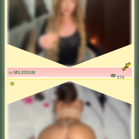
➩ MILEDIUM
570