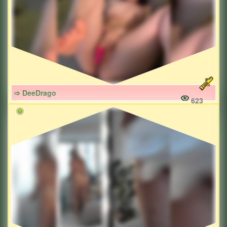
➩ DeeDrago
623