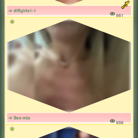
➩ diffgirls1-1
661
➩ Sex-mia
656