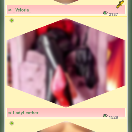
➩ _Veloria_
2137
➩ LadyLeather
1528