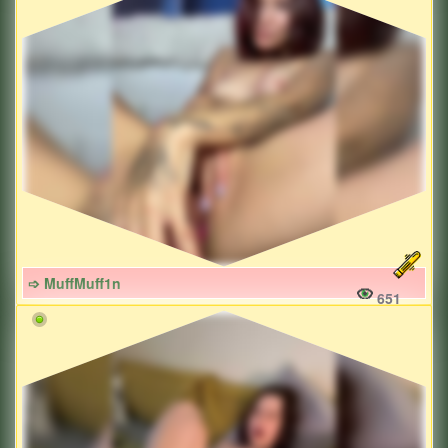
➩ MuffMuff1n
651