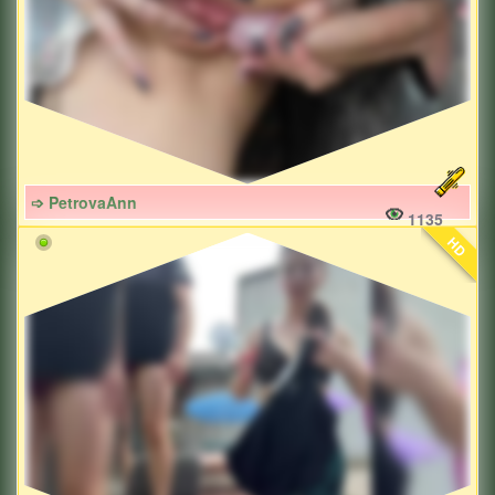
➩ PetrovaAnn
1135
HD