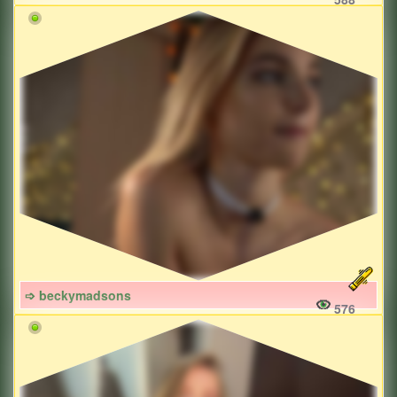
➩ beckymadsons
576