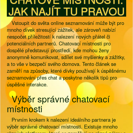
JAK NAJÍT TU PRAVOU
Vstoupit do světa online seznamování může být pro
mnoho dívek stresující zážitek, ale zároveň nabízí
nespočet příležitostí k nalezení nových přátel či
potenciálních partnerů. Chatovací místnosti pro
dospělé představují prostředí, kde mohou ženy
anonymně komunikovat, sdílet své myšlenky a zážitky,
a to vše v bezpečí svého domova. Tento článek se
zaměří na způsoby, které dívky používají k úspěšnému
seznamování přes chat a poskytne několik tipů pro
úspěšné interakce.
Výběr správné chatovací
místnosti
Prvním krokem k nalezení ideálního partnera je
výběr správné chatovací místnosti. Existuje mnoho