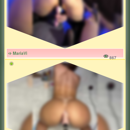
➩ MariaVi
867