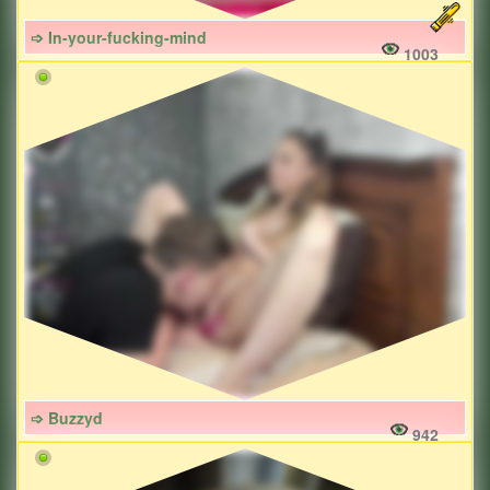
➩ In-your-fucking-mind
1003
➩ Buzzyd
942