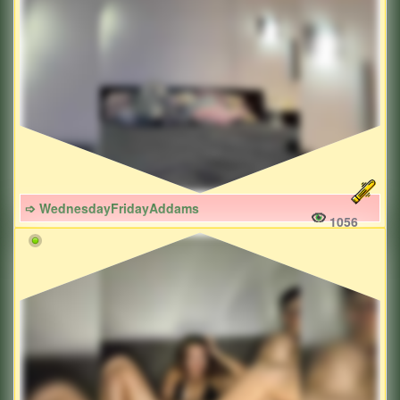
➩ WednesdayFridayAddams
1056