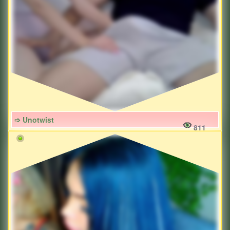
➩ Unotwist
811