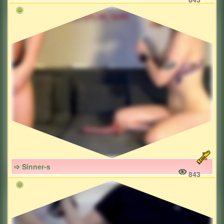
➩ Sinner-s
843