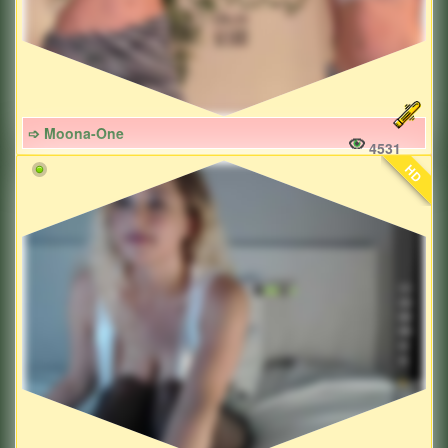
➩ Moona-One
4531
HD