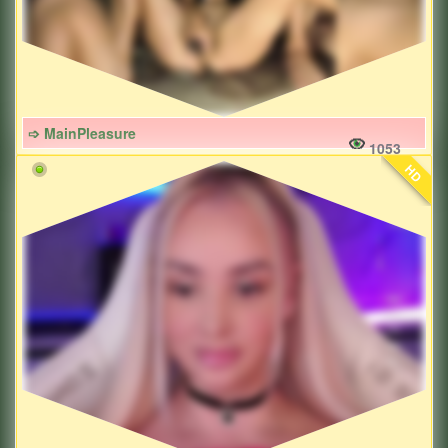
➩ MainPleasure
1053
HD