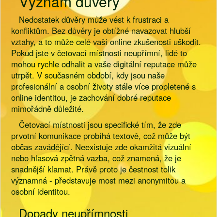
Význam důvěry
Nedostatek důvěry může vést k frustraci a
konfliktům. Bez důvěry je obtížné navazovat hlubší
vztahy, a to může celé vaší online zkušenosti uškodit.
Pokud jste v četovací místnosti neupřímní, lidé to
mohou rychle odhalit a vaše digitální reputace může
utrpět. V současném období, kdy jsou naše
profesionální a osobní životy stále více propletené s
online identitou, je zachování dobré reputace
mimořádně důležité.
Četovací místnosti jsou specifické tím, že zde
prvotní komunikace probíhá textově, což může být
občas zavádějící. Neexistuje zde okamžitá vizuální
nebo hlasová zpětná vazba, což znamená, že je
snadnější klamat. Právě proto je čestnost tolik
významná - představuje most mezi anonymitou a
osobní identitou.
Dopady neupřímnosti