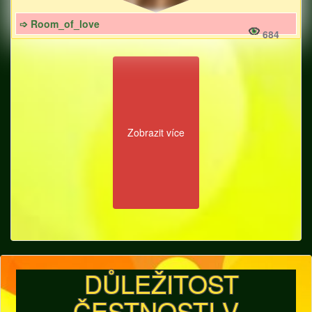
➩ Room_of_love
684
Zobrazit více
DŮLEŽITOST
ČESTNOSTI V