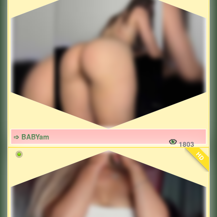
➩ BABYam
1803
HD