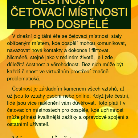
ČETOVACÍ MÍSTNOSTI
PRO DOSPĚLÉ
V dnešní digitální éře se četovací místnosti staly
oblíbeným místem, kde dospělí mohou komunikovat,
navazovat nové kontakty a dokonce i flirtovat.
Nicméně, stejně jako v reálném životě, je i zde
důležitá čestnost a věrohodnost. Bez nich může být
každá činnost ve virtuálním prostředí značně
problematická.
Čestnost je základním kamenem všech vztahů, ať
už jsou to vztahy osobní nebo online. Když jste čestní,
lidé jsou více nakloněni vám důvěřovat. Toto platí i v
četovacích místnostech pro dospělé, kde upřímnost
může přinést kvalitnější zážitky a opravdové spojení s
ostatními uživateli.