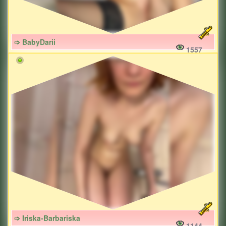
➩ BabyDarii
1557
➩ Iriska-Barbariska
1144