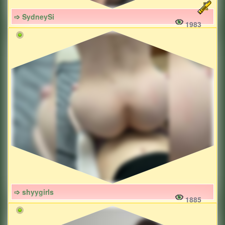
➩ SydneySi
1983
➩ shyygirls
1885