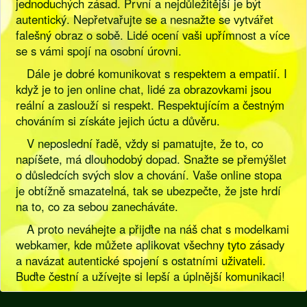
jednoduchých zásad. První a nejdůležitější je být
autentický. Nepřetvařujte se a nesnažte se vytvářet
falešný obraz o sobě. Lidé ocení vaši upřímnost a více
se s vámi spojí na osobní úrovni.
Dále je dobré komunikovat s respektem a empatií. I
když je to jen online chat, lidé za obrazovkami jsou
reální a zaslouží si respekt. Respektujícím a čestným
chováním si získáte jejich úctu a důvěru.
V neposlední řadě, vždy si pamatujte, že to, co
napíšete, má dlouhodobý dopad. Snažte se přemýšlet
o důsledcích svých slov a chování. Vaše online stopa
je obtížně smazatelná, tak se ubezpečte, že jste hrdí
na to, co za sebou zanecháváte.
A proto neváhejte a přijďte na náš chat s modelkami
webkamer, kde můžete aplikovat všechny tyto zásady
a navázat autentické spojení s ostatními uživateli.
Buďte čestní a užívejte si lepší a úplnější komunikaci!