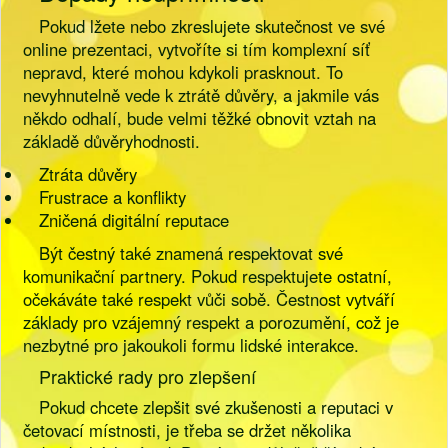
Pokud lžete nebo zkreslujete skutečnost ve své
online prezentaci, vytvoříte si tím komplexní síť
nepravd, které mohou kdykoli prasknout. To
nevyhnutelně vede k ztrátě důvěry, a jakmile vás
někdo odhalí, bude velmi těžké obnovit vztah na
základě důvěryhodnosti.
Ztráta důvěry
Frustrace a konflikty
Zničená digitální reputace
Být čestný také znamená respektovat své
komunikační partnery. Pokud respektujete ostatní,
očekáváte také respekt vůči sobě. Čestnost vytváří
základy pro vzájemný respekt a porozumění, což je
nezbytné pro jakoukoli formu lidské interakce.
Praktické rady pro zlepšení
Pokud chcete zlepšit své zkušenosti a reputaci v
četovací místnosti, je třeba se držet několika