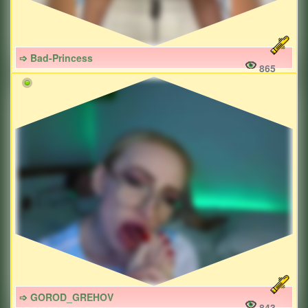
➩ Bad-Princess
865
➩ GOROD_GREHOV
843