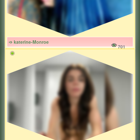
➩ katerine-Monroe
701