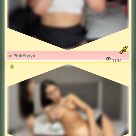
➩ PinkFoxya
1744