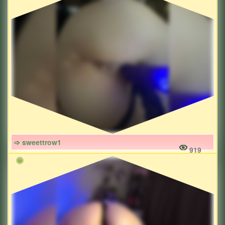
➩ sweettrow1
919