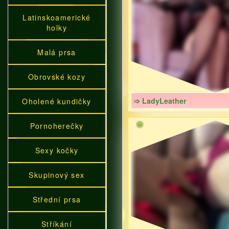
Latinskoamerické
holky
Malá prsa
Obrovské kozy
➩ LadyLeather
Oholené kundičky
Pornoherečky
Sexy kočky
Skupinový sex
Střední prsa
Stříkání