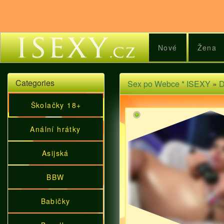
Nové
Žena
Categories
Sex po Webce * ISEXY
»
D
Školačky 18+
Anální hrátky
Asijská
BBW
Babičky