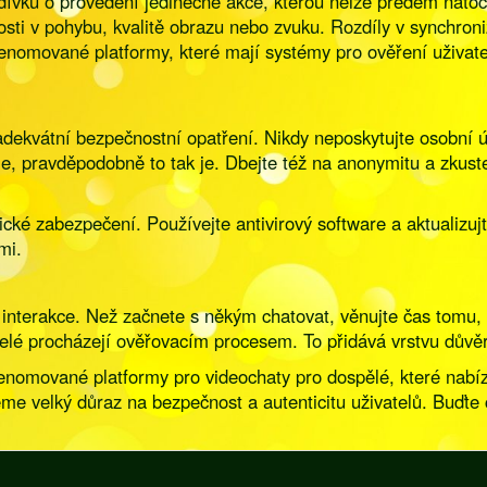
dívku o provedení jedinečné akce, kterou nelze předem natoč
alosti v pohybu, kvalitě obrazu nebo zvuku. Rozdíly v synchro
 renomované platformy, které mají systémy pro ověření uživate
e adekvátní bezpečnostní opatření. Nikdy neposkytujte osobn
, pravděpodobně to tak je. Dbejte též na anonymitu a zkuste 
ické zabezpečení. Používejte antivirový software a aktualizujt
mi.
e interakce. Než začnete s někým chatovat, věnujte čas tomu,
telé procházejí ověřovacím procesem. To přidává vrstvu důvěr
a renomované platformy pro videochaty pro dospělé, které na
e velký důraz na bezpečnost a autenticitu uživatelů. Buďte ch