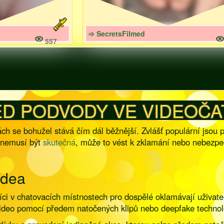
➩ SecretsFilmed
557
ED PODVODY VE VIDEOČ
ách se bohužel stává čím dál běžnější. Zvlášť populární jsou
i nemusí být
skutečná
, může to vést k zklamání nebo nebezpeč
idea
íci v chatovacích místnostech pro dospělé oklamávají uživat
ideo pomocí předem natočených klipů nebo deepfake technolo