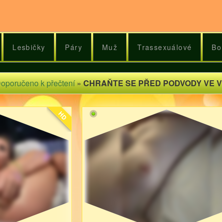
Lesbičky
Páry
Muž
Trassexuálové
Bo
oporučeno k přečtení
»
CHRAŇTE SE PŘED PODVODY VE 
HD