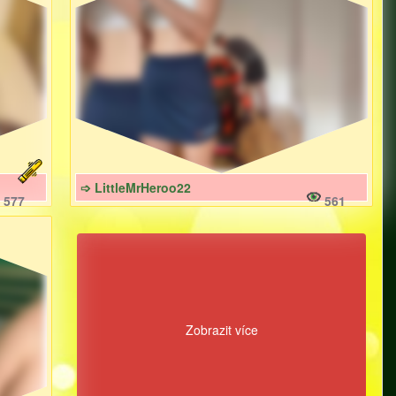
➩ LittleMrHeroo22
577
561
Zobrazit více