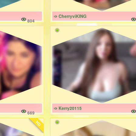
➩ CherryviKING
804
➩ Kerry20115
669
HD