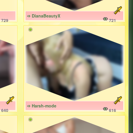
➩ DianaBeautyX
729
721
➩ Harsh-mode
640
616