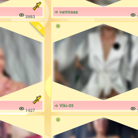
➩ vattttaaa
3983
HD
➩ Viki-05
1427