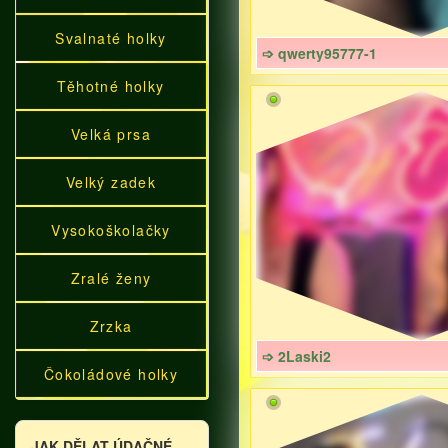
Svalnaté holky
➩ qwerty95777-1
Těhotné holky
Velká prsa
Velký zadek
Vysokoškolačky
Zralé ženy
Zrzka
➩ 2Laski2
Čokoládové holky
JAK DĚLAT ÚDAČNÉ