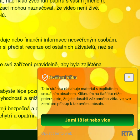
it, například zvednutí papíru s vaším jménem.
nizaci mohou naznačovat, že video není živé.
lů.
í údaje nebo finanční informace neověřeným osobám.
si přečíst recenze od ostatních uživatelů, než se
e své zařízení pravidelně, aby byla zajištěna
Ověření Věku
Tato stránka obsahuje materiál s explicitním
 abyste lépe poznali osobu na druhé straně.
sexuálním obsahem. Kliknutím na tlačítko níže
yhodnosti a snižuje riziko podvodů.
potvrzujete, že jste dosáhli zákonného věku ve své
zemi pro přístup k takovému obsahu.
bízejí bezpečná a ověřená spojení. Doporučujeme
ytrí a opatrní, aby vaše online zážitky byly
Je mi 18 let nebo více
Opustit tento web