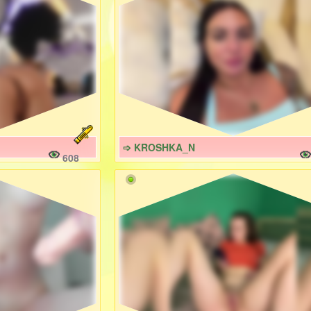
➩ KROSHKA_N
608