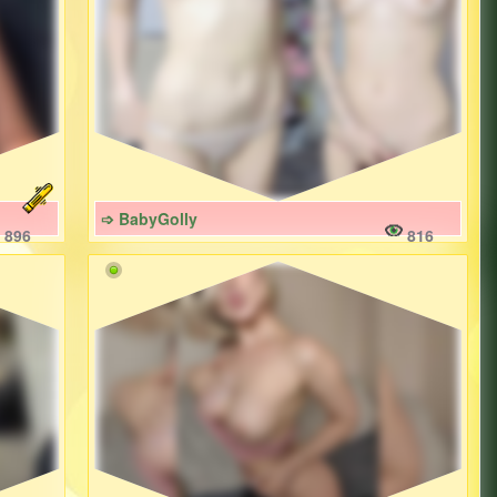
➩ BabyGolly
896
816