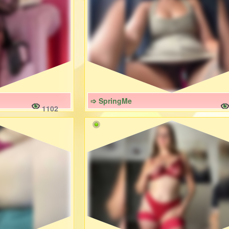
➩ SpringMe
1102