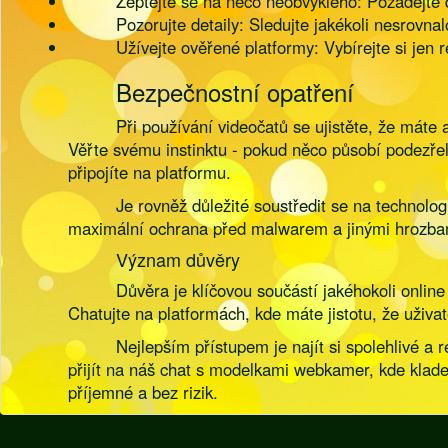
Zeptejte se na něco neobvyklého: Požádejte 
Pozorujte detaily: Sledujte jakékoli nesrovn
Užívejte ověřené platformy: Vybírejte si jen
Bezpečnostní opatření
Při používání videočatů se ujistěte, že mát
Věřte svému instinktu - pokud něco působí podezřele
připojíte na platformu.
Je rovněž důležité soustředit se na technolog
maximální ochrana před malwarem a jinými hrozba
Význam důvěry
Důvěra je klíčovou součástí jakéhokoli onlin
Chatujte na platformách, kde máte jistotu, že uživa
Nejlepším přístupem je najít si spolehlivé 
přijít na náš chat s modelkami webkamer, kde kladem
příjemné a bez rizik.