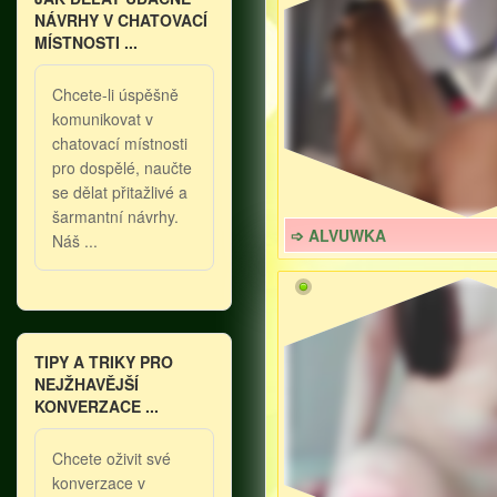
NÁVRHY V CHATOVACÍ
MÍSTNOSTI ...
Chcete-li úspěšně
komunikovat v
chatovací místnosti
pro dospělé, naučte
se dělat přitažlivé a
šarmantní návrhy.
➩ ALVUWKA
Náš ...
TIPY A TRIKY PRO
NEJŽHAVĚJŠÍ
KONVERZACE ...
Chcete oživit své
konverzace v