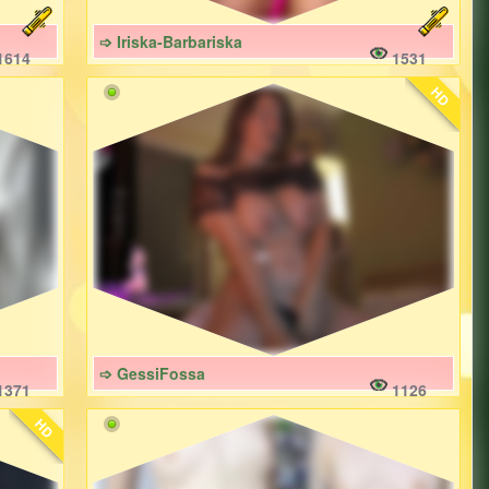
➩ Iriska-Barbariska
1614
1531
HD
➩ GessiFossa
1371
1126
HD