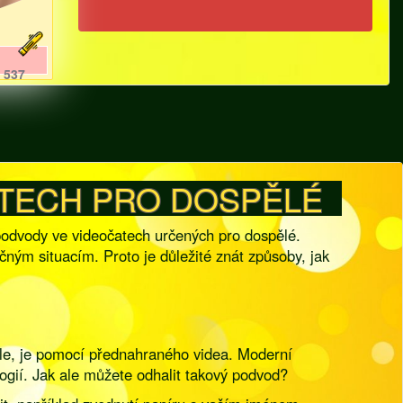
537
ATECH PRO DOSPĚLÉ
 podvody ve videočatech určených pro dospělé.
ným situacím. Proto je důležité znát způsoby, jak
ele, je pomocí přednahraného videa. Moderní
gií. Jak ale můžete odhalit takový podvod?