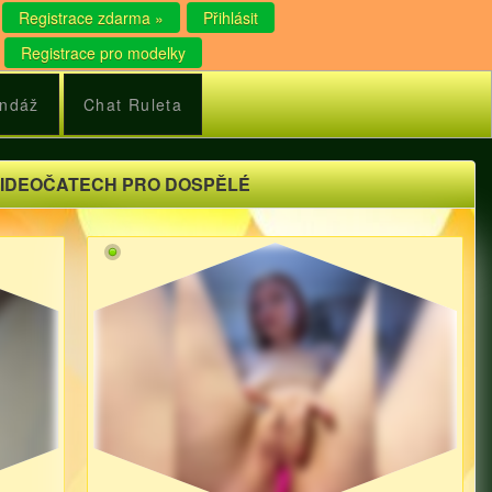
Registrace zdarma »
Přihlásit
Registrace pro modelky
ndáž
Chat Ruleta
VIDEOČATECH PRO DOSPĚLÉ