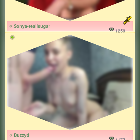
➩ Sonya-reallsugar
1259
➩ Buzzyd
1177