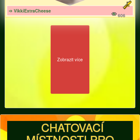
➩ VikkiExtraCheese
606
Zobrazit více
CHATOVACÍ
MÍSTNOSTI PRO