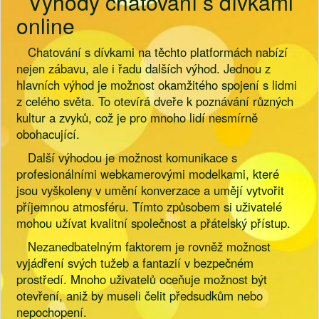
Výhody chatování s dívkami
online
Chatování s dívkami na těchto platformách nabízí
nejen zábavu, ale i řadu dalších výhod. Jednou z
hlavních výhod je možnost okamžitého spojení s lidmi
z celého světa. To otevírá dveře k poznávání různých
kultur a zvyků, což je pro mnoho lidí nesmírně
obohacující.
Další výhodou je možnost komunikace s
profesionálními webkamerovými modelkami, které
jsou vyškoleny v umění konverzace a umějí vytvořit
příjemnou atmosféru. Tímto způsobem si uživatelé
mohou užívat kvalitní společnost a přátelský přístup.
Nezanedbatelným faktorem je rovněž možnost
vyjádření svých tužeb a fantazií v bezpečném
prostředí. Mnoho uživatelů oceňuje možnost být
otevření, aniž by museli čelit předsudkům nebo
nepochopení.