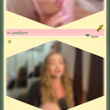
➩ LaraBrynn
4628