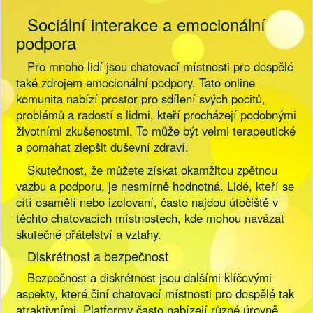
Sociální interakce a emocionální
podpora
Pro mnoho lidí jsou chatovací místnosti pro dospělé
také zdrojem emocionální podpory. Tato online
komunita nabízí prostor pro sdílení svých pocitů,
problémů a radostí s lidmi, kteří procházejí podobnými
životními zkušenostmi. To může být velmi terapeutické
a pomáhat zlepšit duševní zdraví.
Skutečnost, že můžete získat okamžitou zpětnou
vazbu a podporu, je nesmírně hodnotná. Lidé, kteří se
cítí osamělí nebo izolovaní, často najdou útočiště v
těchto chatovacích místnostech, kde mohou navázat
skutečné přátelství a vztahy.
Diskrétnost a bezpečnost
Bezpečnost a diskrétnost jsou dalšími klíčovými
aspekty, které činí chatovací místnosti pro dospělé tak
atraktivními. Platformy často nabízejí různé úrovně