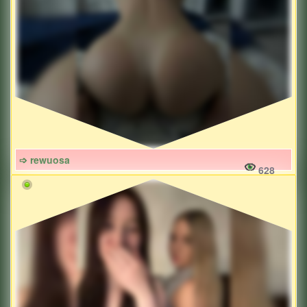
➩ rewuosa
628