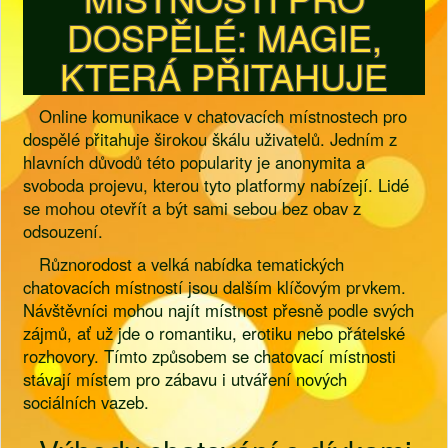
DOSPĚLÉ: MAGIE,
KTERÁ PŘITAHUJE
Online komunikace v chatovacích místnostech pro
dospělé přitahuje širokou škálu uživatelů. Jedním z
hlavních důvodů této popularity je anonymita a
svoboda projevu, kterou tyto platformy nabízejí. Lidé
se mohou otevřít a být sami sebou bez obav z
odsouzení.
Různorodost a velká nabídka tematických
chatovacích místností jsou dalším klíčovým prvkem.
Návštěvníci mohou najít místnost přesně podle svých
zájmů, ať už jde o romantiku, erotiku nebo přátelské
rozhovory. Tímto způsobem se chatovací místnosti
stávají místem pro zábavu i utváření nových
sociálních vazeb.