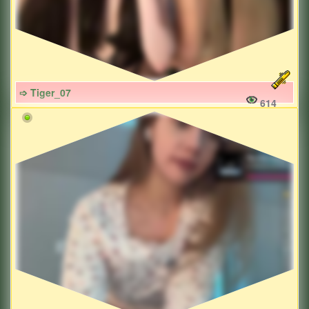
➩ Tiger_07
614