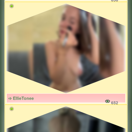
➩ EllieTonee
652