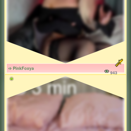
➩ PinkFoxya
943