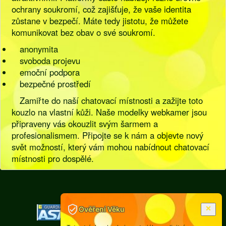
ochrany soukromí, což zajišťuje, že vaše identita
zůstane v bezpečí. Máte tedy jistotu, že můžete
komunikovat bez obav o své soukromí.
anonymita
svoboda projevu
emoční podpora
bezpečné prostředí
Zamiřte do naší chatovací místnosti a zažijte toto
kouzlo na vlastní kůži. Naše modelky webkamer jsou
připraveny vás okouzlit svým šarmem a
profesionalismem. Připojte se k nám a objevte nový
svět možností, který vám mohou nabídnout chatovací
místnosti pro dospělé.
[
Pravidla
|
Legislativa
]
Ověření Věku