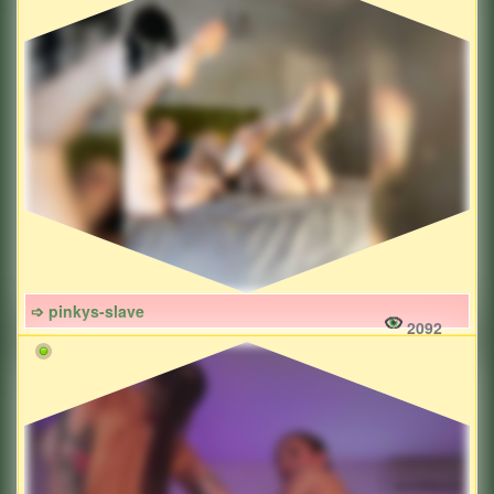
➩ pinkys-slave
2092