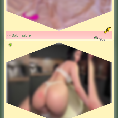
➩ DablTrable
903