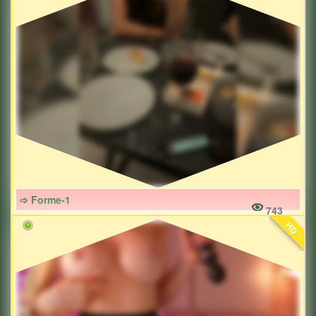
➩ Forme-1
743
HD