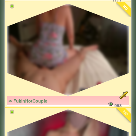
HD
➩ FukinHotCouple
958
HD