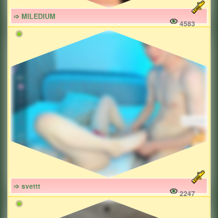
➩ MILEDIUM
4583
➩ svettt
2247