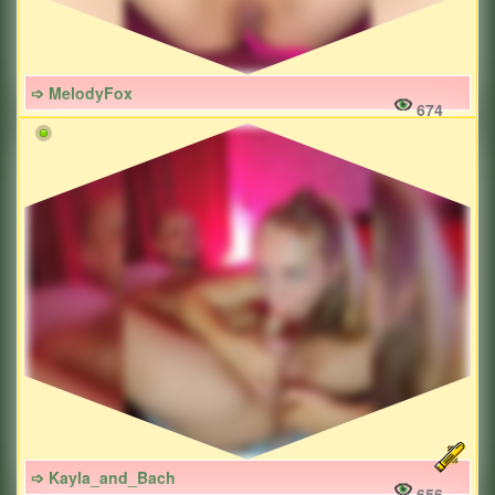
➩ MelodyFox
674
➩ Kayla_and_Bach
656