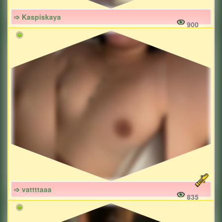
➩ Kaspiskaya
900
➩ vattttaaa
835