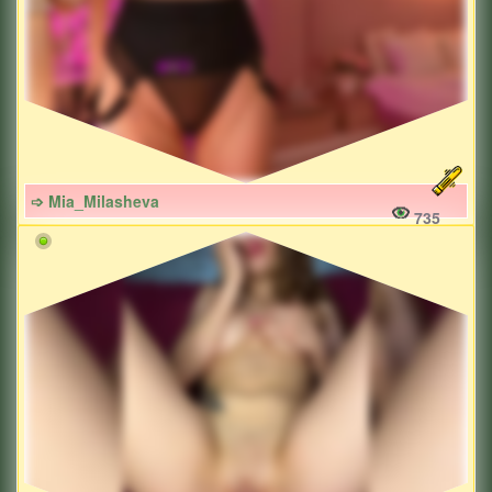
➩ Mia_Milasheva
735