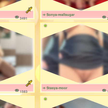
➩ Sonya-reallsugar
3491
➩ Stasya-moor
1583