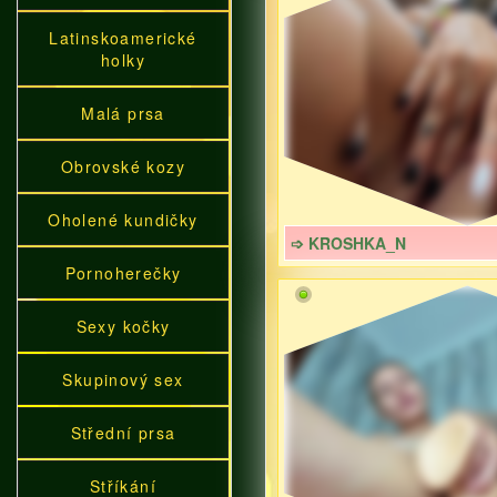
Latinskoamerické
holky
Malá prsa
Obrovské kozy
Oholené kundičky
➩ KROSHKA_N
Pornoherečky
Sexy kočky
Skupinový sex
Střední prsa
Stříkání