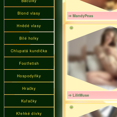
Baculky
Blond vlasy
➩ MandyPeas
Hnědé vlasy
Bílé holky
Chlupatá kundička
Footfetish
Hospodyňky
Hračky
➩ LilitMuse
Kuřačky
Křehké dívky