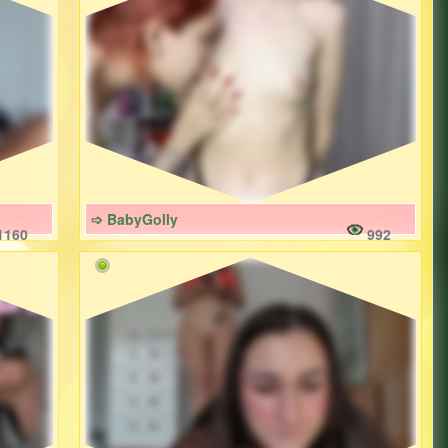
➩ BabyGolly
1160
992