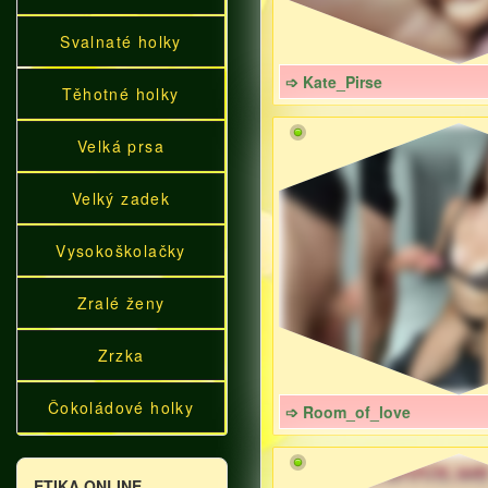
Svalnaté holky
➩ Kate_Pirse
Těhotné holky
Velká prsa
Velký zadek
Vysokoškolačky
Zralé ženy
Zrzka
Čokoládové holky
➩ Room_of_love
ETIKA ONLINE