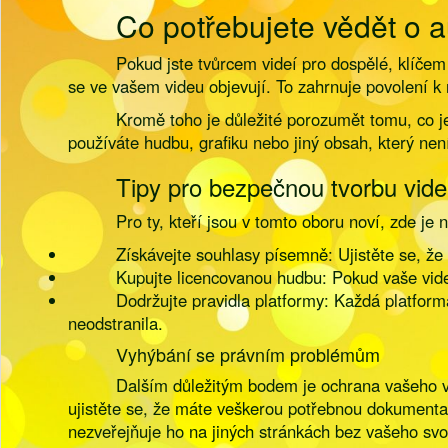
Co potřebujete vědět o 
Pokud jste tvůrcem videí pro dospělé, klíčem
se ve vašem videu objevují. To zahrnuje povolení k
Kromě toho je důležité porozumět tomu, co j
používáte hudbu, grafiku nebo jiný obsah, který není
Tipy pro bezpečnou tvorbu vide
Pro ty, kteří jsou v tomto oboru noví, zde j
Získávejte souhlasy písemně: Ujistěte se, ž
Kupujte licencovanou hudbu: Pokud vaše videa
Dodržujte pravidla platformy: Každá platforma
neodstranila.
Vyhýbání se právním problémům
Dalším důležitým bodem je ochrana vašeho vla
ujistěte se, že máte veškerou potřebnou dokumenta
nezveřejňuje ho na jiných stránkách bez vašeho svo