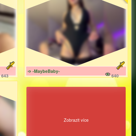
➩ -MaybeBaby-
643
640
Zobrazit více