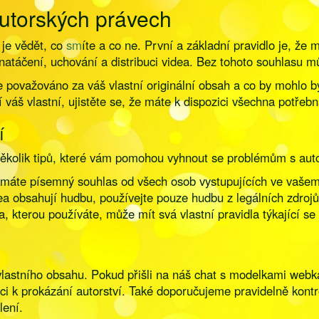
autorských právech
 je vědět, co
sm
íte a co ne. První a základní pravidlo je, že
 natáčení, uchování a distribuci videa. Bez tohoto souhlasu
e považováno za váš vlastní originální obsah a co by mohlo b
 váš vlastní, ujistěte se, že máte k dispozici všechna potřeb
í
e několik tipů, které vám pomohou vyhnout se problémům s aut
e máte písemný souhlas od všech osob vystupujících ve vašem
 obsahují hudbu, používejte pouze hudbu z legálních zdrojů 
, kterou používáte, může mít svá vlastní pravidla týkající se
stního obsahu. Pokud přišli na náš chat s modelkami webkame
ci k prokázání autorství. Také doporučujeme pravidelně kont
lení.