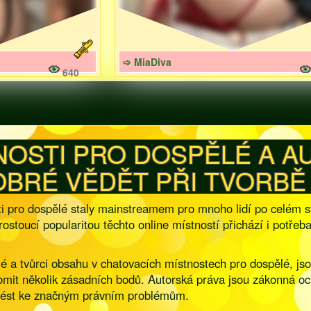
➩ MiaDiva
640
NOSTI PRO DOSPĚLÉ A A
OBRÉ VĚDĚT PŘI TVORBĚ 
osti pro dospělé staly mainstreamem pro mnoho lidí po celé
 rostoucí popularitou těchto online místností přichází i potře
telé a tvůrci obsahu v chatovacích místnostech pro dospělé, j
domit několik zásadních bodů. Autorská práva jsou zákonná och
 vést ke značným právním problémům.