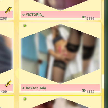
➩ VICTORIA_
2268
2194
➩ DokTor_Ada
1409
1342