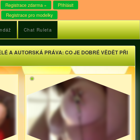
Registrace zdarma »
Přihlásit
Registrace pro modelky
ndáž
Chat Ruleta
ĚLÉ A AUTORSKÁ PRÁVA: CO JE DOBRÉ VĚDĚT PŘI