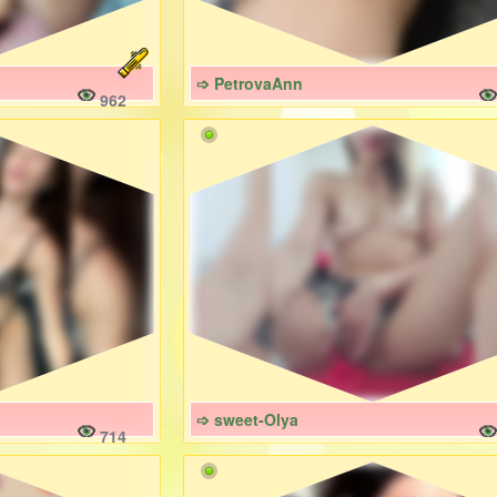
➩ PetrovaAnn
962
➩ sweet-Olya
714