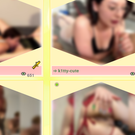
➩ k1tty-cute
651