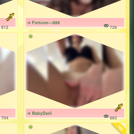
➩ Fortune---888
812
726
➩ BabyDarii
704
683
HD