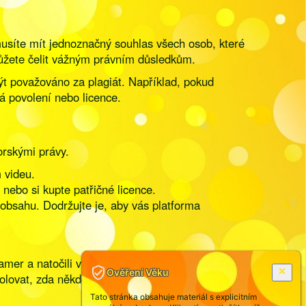
 musíte mít jednoznačný souhlas všech osob, které
 můžete čelit vážným právním důsledkům.
ýt považováno za plagiát. Například, pokud
ná povolení nebo licence.
orskými právy.
 videu.
nebo si kupte patřičné licence.
 obsahu. Dodržujte je, aby vás platforma
r a natočili vlastní videa, která chcete sdílet,
Ověření Věku
rolovat, zda někdo nekrade váš obsah a
Tato stránka obsahuje materiál s explicitním