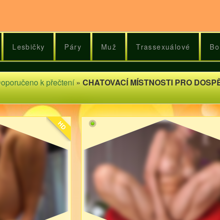
Lesbičky
Páry
Muž
Trassexuálové
Bo
oporučeno k přečtení
»
CHATOVACÍ MÍSTNOSTI PRO DOSP
HD