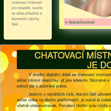
chatovací místnosti
pro dospělé, naučte
se dělat přitažlivé a
šarmantní návrhy.
➩ SukubOverlord
Náš ...
CHATOVACÍ MÍST
JE D
V dnešní digitální době se chatovací místn
sdílet intimní okamžiky, ať jste kdekoliv. Nicméně s
pokud jde o autorská práva.
Jedním z největších rizik, kterým čelí uživa
sdílet videa na těchto platformách, je nutné si uvě
včetně videonahrávek. Porušení těchto práv může