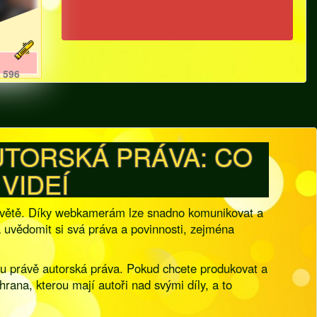
596
UTORSKÁ PRÁVA: CO
VIDEÍ
m světě. Díky webkamerám lze snadno komunikovat a
ba uvědomit si svá práva a povinnosti, zejména
sou právě autorská práva. Pokud chcete produkovat a
rana, kterou mají autoři nad svými díly, a to