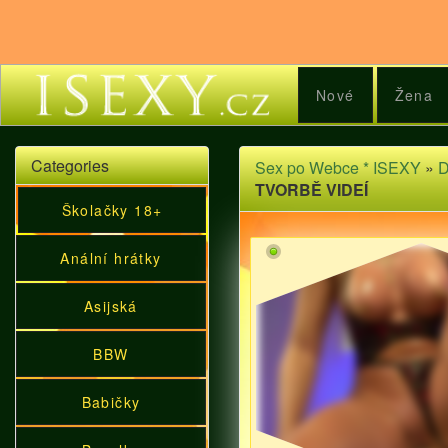
Nové
Žena
Categories
Sex po Webce * ISEXY
»
D
TVORBĚ VIDEÍ
Školačky 18+
Anální hrátky
Asijská
BBW
Babičky