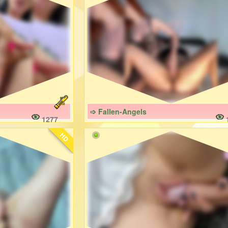
➩ Fallen-Angels
1277
HD