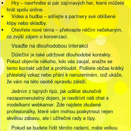
Hry – navrhněte si pár zajímavých her, které můžete
hrát spolu online.
Videa a hudba – sdílejte s partnery své oblíbené
klipy nebo skladby.
Otevřete nové téma – překvapte něčím nečekaným,
co zvýší zájem o konverzaci.
Vsaďte na dlouhodobou interakci
Důležité je také udržovat dlouhodobé kontakty.
Pokud objevíte někoho, kdo vás zaujal, snažte se
tento kontakt udržet a prohloubit. Pošlete občas krátký
přátelský vzkaz nebo přání k narozeninám, což ukáže,
že vám na této osobě opravdu záleží.
Jedním z tajných tipů, jak udělat skutečně
nezapomenutelný dojem, je navštívit náš chat s
modelkami webkamer. Zde najdete zkušené
profesionálky, které vám mohou poskytnout nejen
skvělou zábavu, ale i užitečné rady a tipy.
Pokud se budete řídit těmito radami, máte velkou