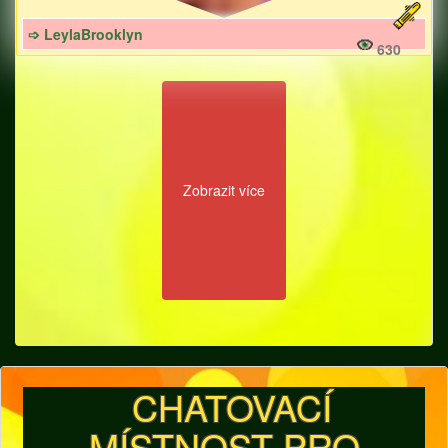
➩ LeylaBrooklyn
630
Zobrazit více
CHATOVACÍ
MÍSTNOST PRO