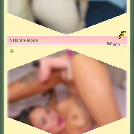
➩ Harsh-mode
660