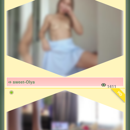
➩ sweet-Olya
1411
HD