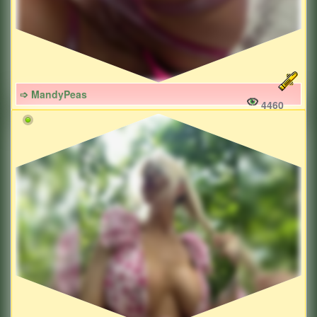
➩ MandyPeas
4460