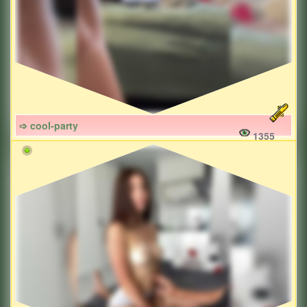
➩ cool-party
1355