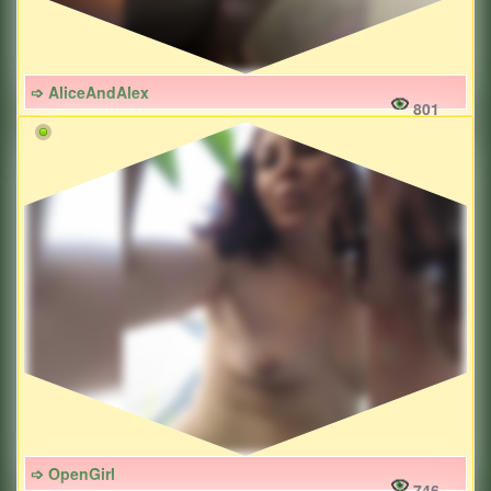
➩ AliceAndAlex
801
➩ OpenGirl
746