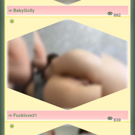
➩ BabyGolly
882
➩ Fucklove21
839