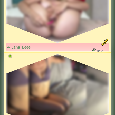
➩ Lana_Leee
817