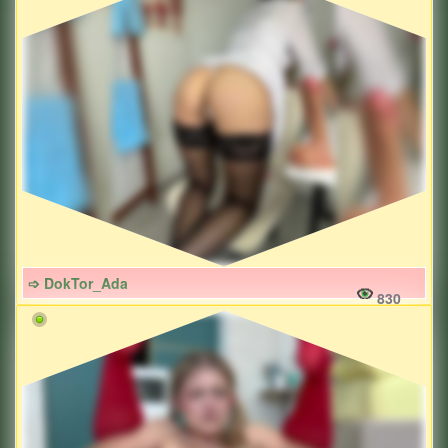
➩ DokTor_Ada
830