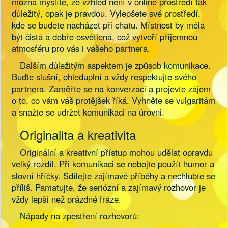
možná myslíte, že vzhled není v online prostředí tak
důležitý, opak je pravdou. Vylepšete své prostředí,
kde se budete nacházet při chatu. Místnost by měla
být čistá a dobře osvětlená, což vytvoří příjemnou
atmosféru pro vás i vašeho partnera.
Dalším důležitým aspektem je způsob komunikace.
Buďte slušní, ohleduplní a vždy respektujte svého
partnera. Zaměřte se na konverzaci a projevte zájem
o to, co vám váš protějšek říká. Vyhněte se vulgaritám
a snažte se udržet komunikaci na úrovni.
Originalita a kreativita
Originální a kreativní přístup mohou udělat opravdu
velký rozdíl. Při komunikaci se nebojte použít humor a
slovní hříčky. Sdílejte zajímavé příběhy a nechlubte se
příliš. Pamatujte, že seriózní a zajímavý rozhovor je
vždy lepší než prázdné fráze.
Nápady na zpestření rozhovorů: