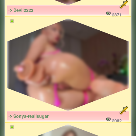
➩ Devil2222
2871
➩ Sonya-reallsugar
2082