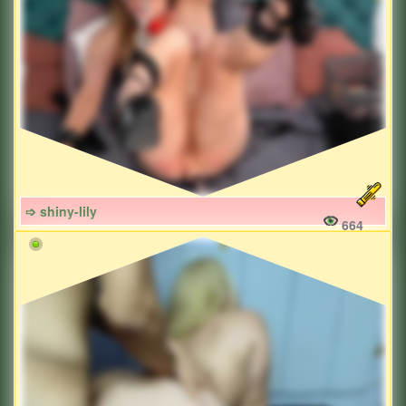
➩ shiny-lily
664