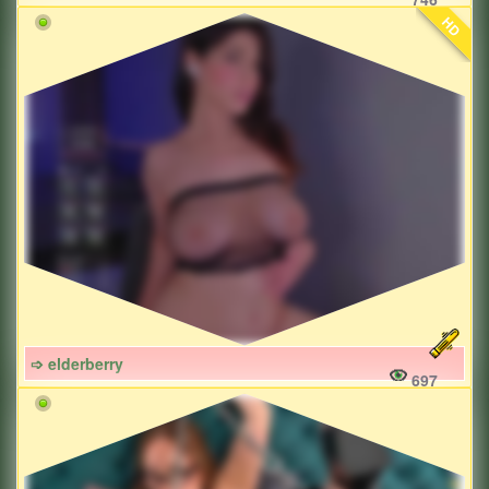
HD
➩ elderberry
697