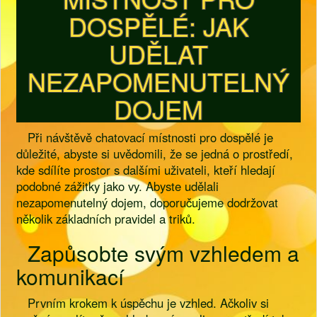
DOSPĚLÉ: JAK
UDĚLAT
NEZAPOMENUTELNÝ
DOJEM
Při návštěvě chatovací místnosti pro dospělé je
důležité, abyste si uvědomili, že se jedná o prostředí,
kde sdílíte prostor s dalšími uživateli, kteří hledají
podobné zážitky jako vy. Abyste udělali
nezapomenutelný dojem, doporučujeme dodržovat
několik základních pravidel a triků.
Zapůsobte svým vzhledem a
komunikací
Prvním krokem k úspěchu je vzhled. Ačkoliv si