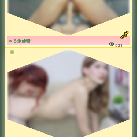
➩ EditaMilf
931