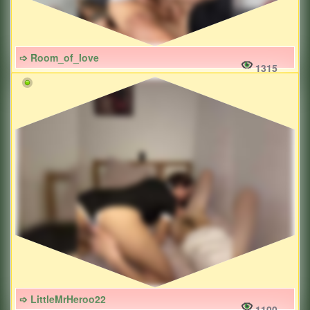
➩ Room_of_love
1315
➩ LittleMrHeroo22
1100