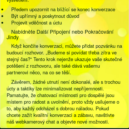
Předem upozornit na blížící se konec konverzace
Být upřímný a poskytnout důvod
Projevit vděčnost a úctu
Nabídněte Další Připojení nebo Pokračování
Jindy
Když končíte konverzaci, můžete přidat pozvánku na
budoucí rozhovor. „Budeme si povídat třeba zítra ve
stejný čas?“ Tento krok nejenže ukazuje vaše skutečné
potěšení z rozhovoru, ale také dává vašemu
partnerovi něco, na co se těší.
Závěrem, žádné utnutí není dokonalé, ale s trochou
úcty a taktiky lze minimalizovat nepříjemnosti.
Pamatujte, že chatovací místnosti pro dospělé jsou
místem pro radost a uvolnění, proto vždy usilujeme o
to, aby každý odcházel s dobrou náladou. Pokud
chcete zažít kvalitní konverzaci a zábavu, navštivte
náš webkamerový chat a objevte nové možnosti.