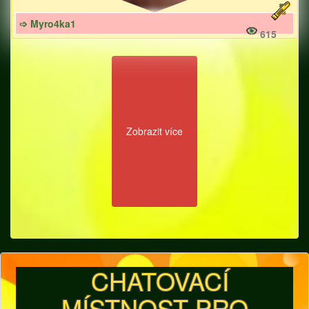
➩ Myro4ka1
615
Zobrazit více
CHATOVACÍ
MÍSTNOST PRO