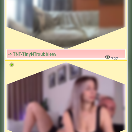
➩ TNT-TinyNTroubble69
727