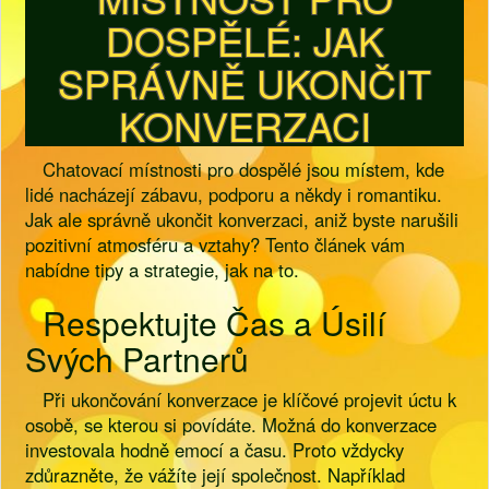
DOSPĚLÉ: JAK
SPRÁVNĚ UKONČIT
KONVERZACI
Chatovací místnosti pro dospělé jsou místem, kde
lidé nacházejí zábavu, podporu a někdy i romantiku.
Jak ale správně ukončit konverzaci, aniž byste narušili
pozitivní atmosféru a vztahy? Tento článek vám
nabídne tipy a strategie, jak na to.
Respektujte Čas a Úsilí
Svých Partnerů
Při ukončování konverzace je klíčové projevit úctu k
osobě, se kterou si povídáte. Možná do konverzace
investovala hodně emocí a času. Proto vždycky
zdůrazněte, že vážíte její společnost. Například