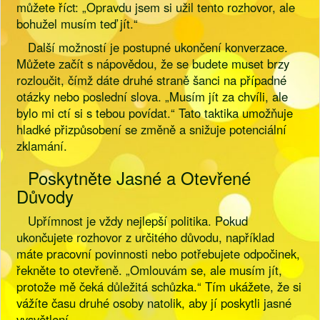
můžete říct: „Opravdu jsem si užil tento rozhovor, ale
bohužel musím teď jít.“
Další možností je postupné ukončení konverzace.
Můžete začít s nápovědou, že se budete muset brzy
rozloučit, čímž dáte druhé straně šanci na případné
otázky nebo poslední slova. „Musím jít za chvíli, ale
bylo mi ctí si s tebou povídat.“ Tato taktika umožňuje
hladké přizpůsobení se změně a snižuje potenciální
zklamání.
Poskytněte Jasné a Otevřené
Důvody
Upřímnost je vždy nejlepší politika. Pokud
ukončujete rozhovor z určitého důvodu, například
máte pracovní povinnosti nebo potřebujete odpočinek,
řekněte to otevřeně. „Omlouvám se, ale musím jít,
protože mě čeká důležitá schůzka.“ Tím ukážete, že si
vážíte času druhé osoby natolik, aby jí poskytli jasné
vysvětlení.