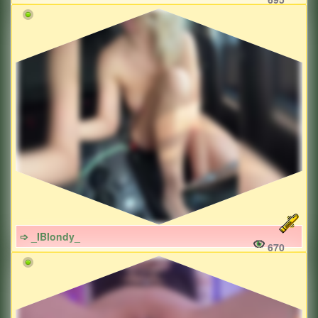
➩ _IBlondy_
670