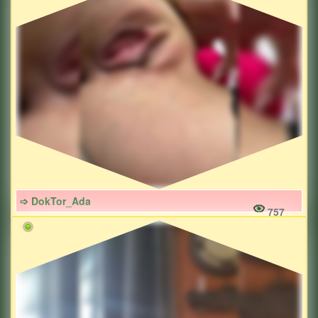
➩ DokTor_Ada
757