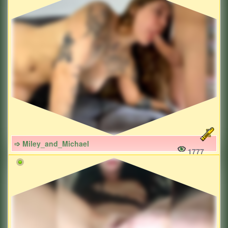
➩ Miley_and_Michael
1777