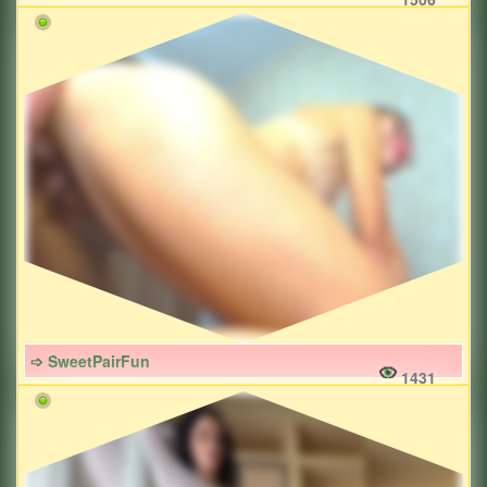
➩ SweetPairFun
1431