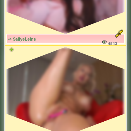
➩ SallyeLeins
4543