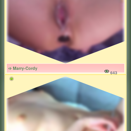
➩ Marry-Cordy
643