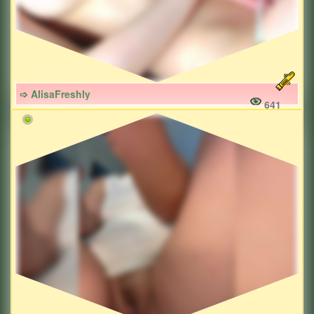
➩ AlisaFreshly
641