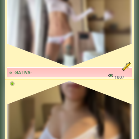
➩ -SATIVA-
1007