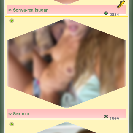
➩ Sonya-reallsugar
2884
➩ Sex-mia
1844