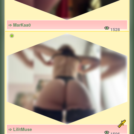
➩ MarKaa0
1528
➩ LilitMuse
1506