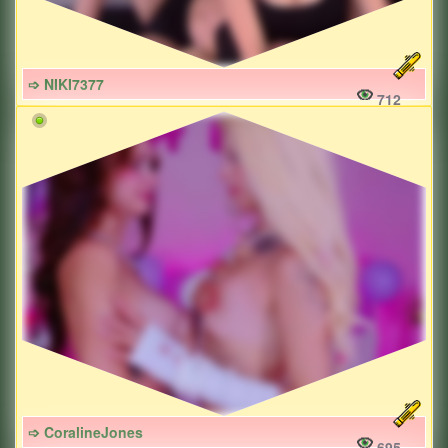
➩ NIKI7377
712
➩ CoralineJones
695