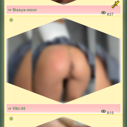
➩ Stasya-moor
837
➩ Viki-05
815