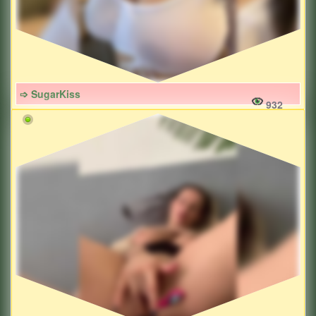
➩ SugarKiss
932