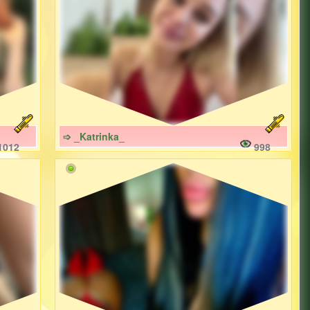
➩ _Katrinka_
1012
998