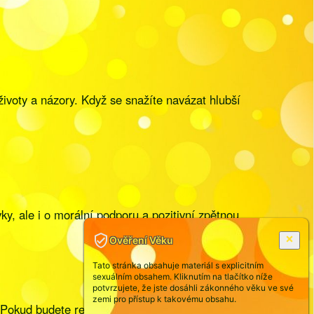
 životy a názory. Když se snažíte navázat hlubší
ky, ale i o morální podporu a pozitivní zpětnou
Ověření Věku
Tato stránka obsahuje materiál s explicitním
sexuálním obsahem. Kliknutím na tlačítko níže
potvrzujete, že jste dosáhli zákonného věku ve své
zemi pro přístup k takovému obsahu.
. Pokud budete respektovat modelky, projevovat