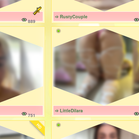
➩ RustyCouple
889
➩ LittleDilara
751
HD