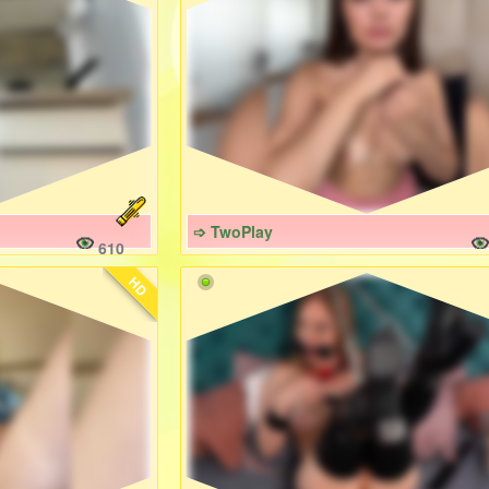
➩ TwoPlay
610
HD