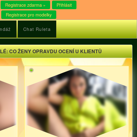
Registrace zdarma »
Přihlásit
Registrace pro modelky
ndáž
Chat Ruleta
LÉ: CO ŽENY OPRAVDU OCENÍ U KLIENTŮ