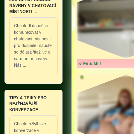
NÁVRHY V CHATOVACÍ
MÍSTNOSTI ...
Chcete-li úspěšně
komunikovat v
chatovací místnosti
pro dospělé, naučte
se dělat přitažlivé a
šarmantní návrhy.
➩ EditaMilf
Náš ...
TIPY A TRIKY PRO
NEJŽHAVĚJŠÍ
KONVERZACE ...
Chcete oživit své
konverzace v