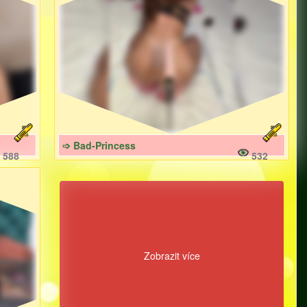
➩ Bad-Princess
588
532
Zobrazit více