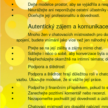
Dejte modelce prostor, aby se vyjádřila a resp
Neurážejte ani neponižujte ostatní účastníky 
Oceňujte její profesionalitu a dovednosti.
Autentický zájem a komunikac
Mnoho žen v chatovacích místnostech pro dospě
spojení, budete vnímáni jako více než jen náhodný 
Ptejte se na její záliby a zájmy mimo chat.
Sdílejte i něco o sobě, aby konverzace byla 
Nepřecházejte okamžitě na intimní témata; d
Podpora a štědrost
Podpora a štědrost hrají důležitou roli v cha
vazbu. Ukazujte modelce, že si vážíte její práce.
Podpořte ji finančním příspěvkem, pokud to s
Zanechejte pozitivní komentář nebo recenzi.
Nezapomeňte pochválit její dovednosti a úsilí
Chatovací místnosti pro dospělé nabízejí mno