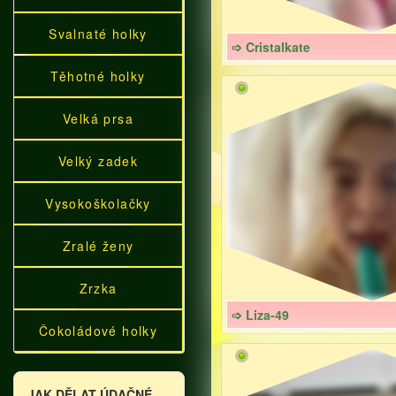
Svalnaté holky
➩ Cristalkate
Těhotné holky
Velká prsa
Velký zadek
Vysokoškolačky
Zralé ženy
Zrzka
➩ Liza-49
Čokoládové holky
JAK DĚLAT ÚDAČNÉ