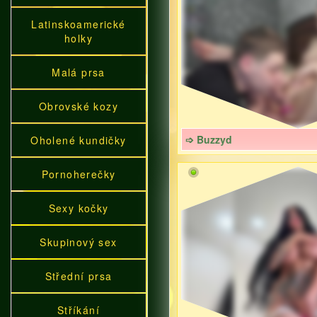
Latinskoamerické
holky
Malá prsa
Obrovské kozy
➩ Buzzyd
Oholené kundičky
Pornoherečky
Sexy kočky
Skupinový sex
Střední prsa
Stříkání