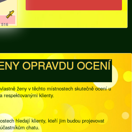
516
ŽENY OPRAVDU OCENÍ
 vlastně ženy v těchto místnostech skutečně ocení u
a respektovanými klienty.
stech hledají klienty, kteří jim budou projevovat
m účastníkům chatu.