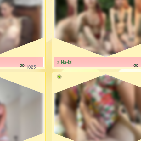
➩ Na-izi
1025