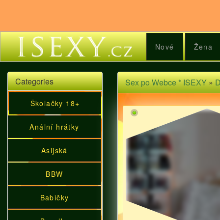
Nové
Žena
Categories
Sex po Webce * ISEXY
»
D
Školačky 18+
Anální hrátky
Asijská
BBW
Babičky