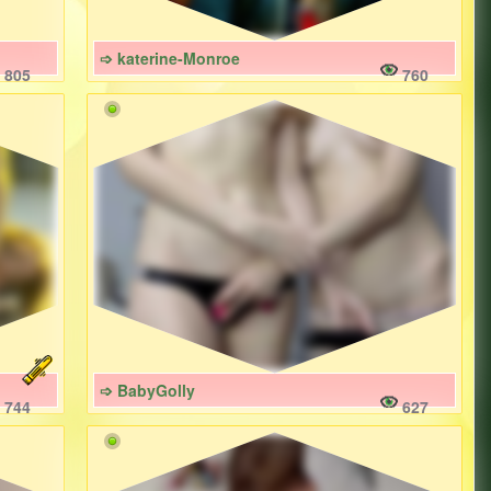
➩ katerine-Monroe
805
760
➩ BabyGolly
744
627