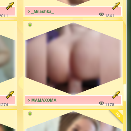
➩ _Milashka_
2011
1841
➩ MAMAXOMA
1274
1178
HD