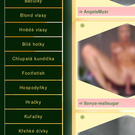
Baculky
➩ AngelaMyst
Blond vlasy
Hnědé vlasy
Bílé holky
Chlupatá kundička
Footfetish
Hospodyňky
Hračky
➩ Sonya-reallsugar
Kuřačky
Křehké dívky