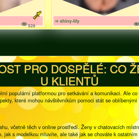
➩ shiny-lily
528
OST PRO DOSPĚLÉ: CO 
U KLIENTŮ
lmi populární platformou pro setkávání a komunikaci. Ale co
spekty, které mohou návštěvníkům pomoci stát se oblíbenými 
u, včetně těch v online prostředí. Ženy v chatovacích místno
o, jak s modelkou mluvíte, ale také jak se chováte k ostatní