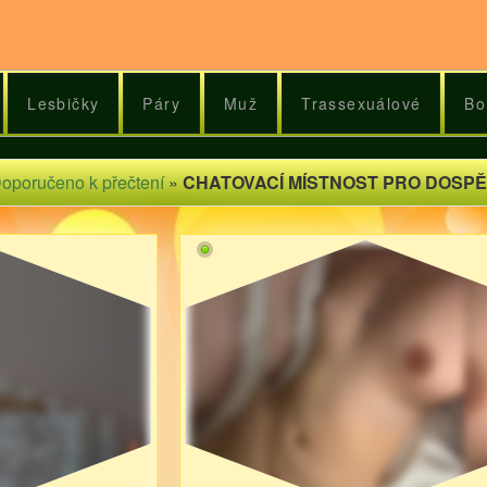
Lesbičky
Páry
Muž
Trassexuálové
Bo
oporučeno k přečtení
»
CHATOVACÍ MÍSTNOST PRO DOSPĚ