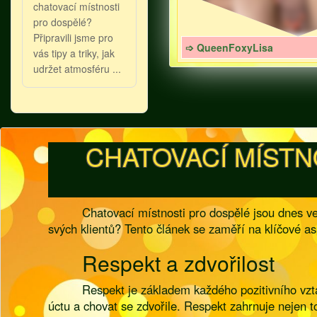
chatovací místnosti
pro dospělé?
Připravili jsme pro
➩ QueenFoxyLisa
vás tipy a triky, jak
udržet atmosféru ...
CHATOVACÍ MÍSTN
Chatovací místnosti pro dospělé jsou dnes ve
svých klientů? Tento článek se zaměří na klíčové a
Respekt a zdvořilost
Respekt je základem každého pozitivního vztah
úctu a chovat se zdvořile. Respekt zahrnuje nejen t