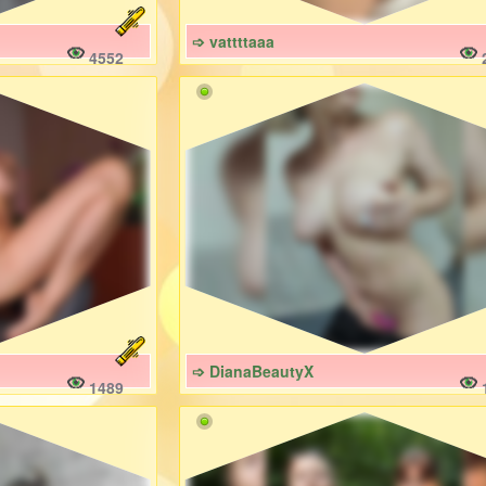
➩ vattttaaa
4552
➩ DianaBeautyX
1489