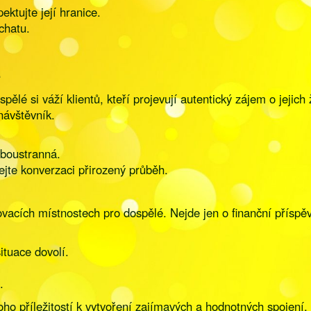
ektujte její hranice.
chatu.
e
lé si váží klientů, kteří projevují autentický zájem o jejich
návštěvník.
oboustranná.
ejte konverzaci přirozený průběh.
tovacích místnostech pro dospělé. Nejde jen o finanční příspěv
ituace dovolí.
.
ho příležitostí k vytvoření zajímavých a hodnotných spojení