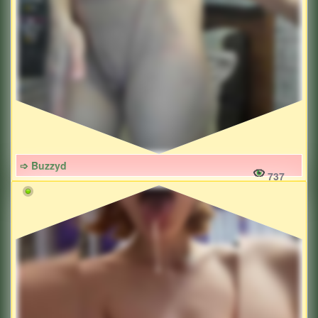
➩ Buzzyd
737