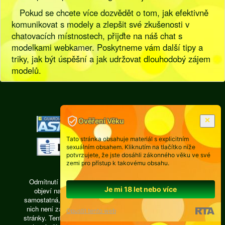
Pokud se chcete více dozvědět o tom, jak efektivně
komunikovat s modely a zlepšit své zkušenosti v
chatovacích místnostech, přijďte na náš chat s
modelkami webkamer. Poskytneme vám další tipy a
triky, jak být úspěšní a jak udržovat dlouhodobý zájem
modelů.
[
Pravidla
|
Legislativa
]
Ověření Věku
Tato stránka obsahuje materiál s explicitním
sexuálním obsahem. Kliknutím na tlačítko níže
potvrzujete, že jste dosáhli zákonného věku ve své
zemi pro přístup k takovému obsahu.
Odmítnutí odpovědnosti: Každá osoba, jejíž fotografie se
Je mi 18 let nebo více
objeví na videochatu isexy.cz, je právně zodpovědná,
samostatná, pracuje ze vzdálené privátní místnosti, žádná z
nich není zaměstnancem a subdodavatelům provozovatele
Opustit tento web
stránky. Tento web je interaktivní a přispívat či inzerovat zde