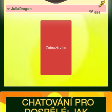
➩ JuliaDragon
694
Zobrazit více
CHATOVÁNÍ PRO
DOSPĚLÉ: JAK