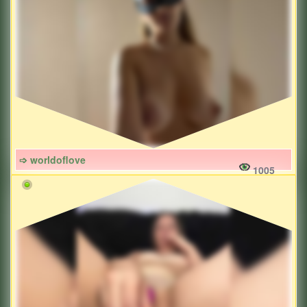
➩ worldoflove
1005