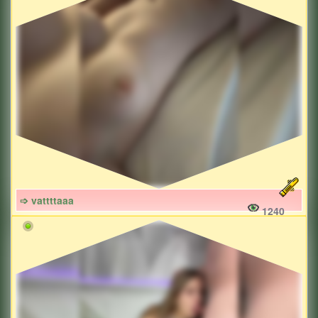
➩ vattttaaa
1240