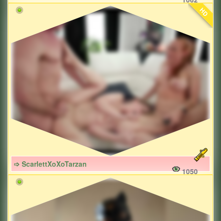
HD
➩ ScarlettXoXoTarzan
1050