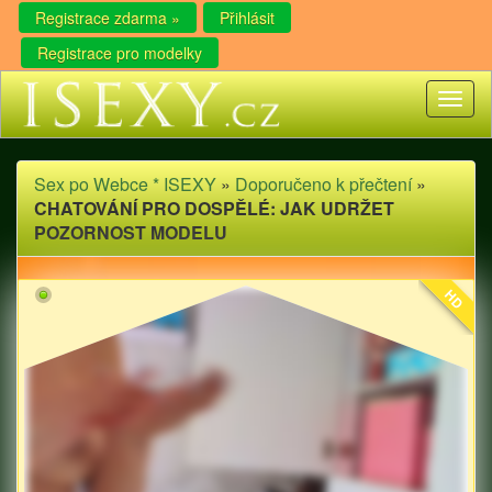
Registrace zdarma »
Přihlásit
Registrace pro modelky
Toggl
naviga
Sex po Webce * ISEXY
»
Doporučeno k přečtení
»
CHATOVÁNÍ PRO DOSPĚLÉ: JAK UDRŽET
POZORNOST MODELU
HD