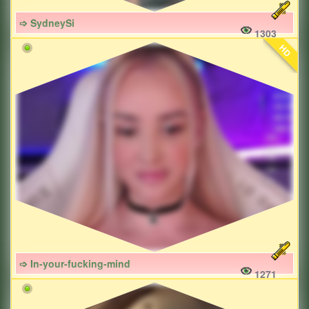
➩ SydneySi
1303
HD
➩ In-your-fucking-mind
1271