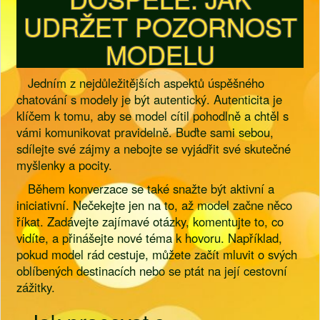
UDRŽET POZORNOST
MODELU
Jedním z nejdůležitějších aspektů úspěšného
chatování s modely je být autentický. Autenticita je
klíčem k tomu, aby se model cítil pohodlně a chtěl s
vámi komunikovat pravidelně. Buďte sami sebou,
sdílejte své zájmy a nebojte se vyjádřit své skutečné
myšlenky a pocity.
Během konverzace se také snažte být aktivní a
iniciativní. Nečekejte jen na to, až model začne něco
říkat. Zadávejte zajímavé otázky, komentujte to, co
vidíte, a přinášejte nové téma k hovoru. Například,
pokud model rád cestuje, můžete začít mluvit o svých
oblíbených destinacích nebo se ptát na její cestovní
zážitky.