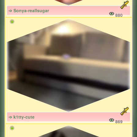
➩ Sonya-reallsugar
880
➩ k1tty-cute
869