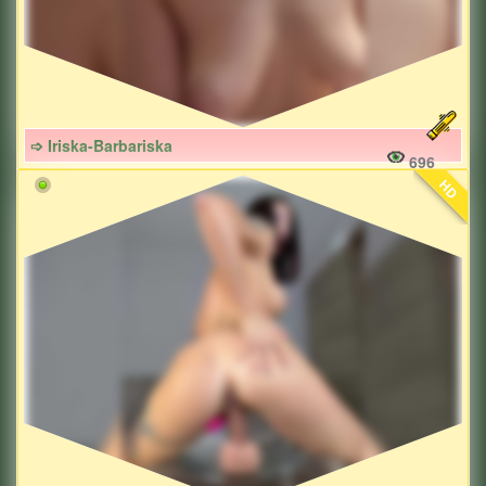
➩ Iriska-Barbariska
696
HD