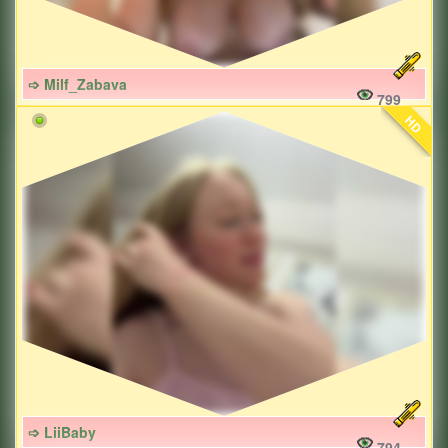
➩ Milf_Zabava
799
HD
➩ LiiBaby
794