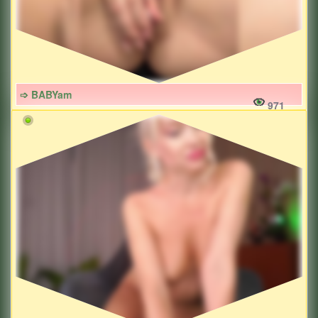
➩ BABYam
971