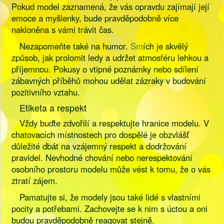
Pokud model zaznamená, že vás opravdu zajímají její
emoce a myšlenky, bude pravděpodobně více
nakloněna s vámi trávit čas.
Nezapomeňte také na humor.
Sm
ích je skvělý
způsob, jak prolomit ledy a udržet atmosféru lehkou a
příjemnou. Pokusy o vtipné poznámky nebo sdílení
zábavných příběhů mohou udělat zázraky v budování
pozitivního vztahu.
Etiketa a respekt
Vždy buďte zdvořilí a respektujte hranice modelu. V
chatovacích místnostech pro dospělé je obzvlášť
důležité dbát na vzájemný respekt a dodržování
pravidel. Nevhodné chování nebo nerespektování
osobního prostoru modelu může vést k tomu, že o vás
ztratí zájem.
Pamatujte si, že modely jsou také lidé s vlastními
pocity a potřebami. Zachovejte se k nim s úctou a oni
budou pravděpodobně reagovat stejně.