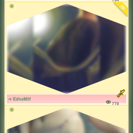
HD
➩ EditaMilf
778