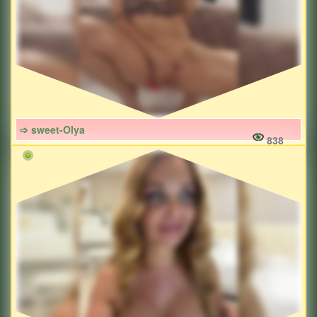
➩ sweet-Olya
838