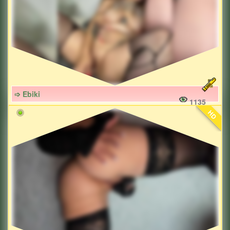
➩ Ebiki
1135
HD