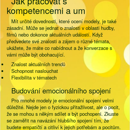
Jak pracovat s
kompetencemi a um
Mít určité dovednosti, které ocení modely, je také
zásadní. Může se jednat o znalosti v oblasti hudby,
filmů nebo dokonce aktuálních událostí. Když
předvedete své znalosti a zájem o různé témata,
ukážete, že máte co nabídnout a že konverzace s
vámi může být obohacující.
Znalost aktuálních trendů
Schopnost naslouchat
Flexibilita v tématech
Budování emocionálního spojení
Pro mnohé modely je emocionální spojení velmi
důležité. Nejde jen o fyzickou přitažlivost, ale o pocit,
že se mohou s někým sdílet a být pochopeni. Zkuste
se zaměřit na navázání hlubšího spojení tím, že
budete empatičtí a citliví k jejich potřebám a pocitům.