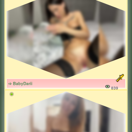
➩ BabyDarii
839