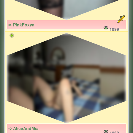
➩ PinkFoxya
1099
➩ AliceAndMia
1062