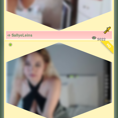
➩ SallyeLeins
5022
HD