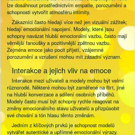
lze dosáhnout prostřednictvím empatie, porozumění a
schopnosti vytvořit atmosféru intimity.
Zákazníci často hledají více než jen vizuální zážitek;
hledají emocionální napojení. Modely, které jsou
schopny navázat hlubší emocionální vazbu, často mají
věrnější fanoušky a pozitivnější zpětnou vazbu.
Zejména emoce jako pocit přijetí, vzájemné
porozumění a vzrušení mohou mít zásadní význam.
Interakce a jejich vliv na emoce
Interakce mezi uživateli a modely mohou být velmi
různorodé. Některé mohou být zaměřené na flirt, jiné
na hlubší konverzace a sdílení osobních příběhů.
Modely často musí být schopny rychle reagovat na
změny emocionálního stavu uživatelů a přizpůsobit
své chování a tón hlasu těmto změnám.
Jedním z klíčových prvků je schopnost modelů
vytvářet autentické a upřímné emocionální výrazy.