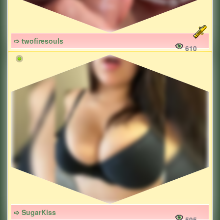
➩ twofiresouls
610
➩ SugarKiss
595