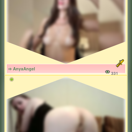
➩ AnyaAngel
331