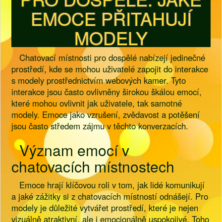
EMOCE PŘITAHUJÍ
MODELY
Chatovací místnosti pro dospělé nabízejí jedinečné
prostředí, kde se mohou uživatelé zapojit do interakce
s modely prostřednictvím webových kamer. Tyto
interakce jsou často ovlivněny širokou škálou emocí,
které mohou ovlivnit jak uživatele, tak samotné
modely. Emoce jako vzrušení, zvědavost a potěšení
jsou často středem zájmu v těchto konverzacích.
Význam emocí v
chatovacích místnostech
Emoce hrají klíčovou roli v tom, jak lidé komunikují
a jaké zážitky si z chatovacích místností odnášejí. Pro
modely je důležité vytvářet prostředí, které je nejen
vizuálně atraktivní, ale i emocionálně uspokojivé. Toho