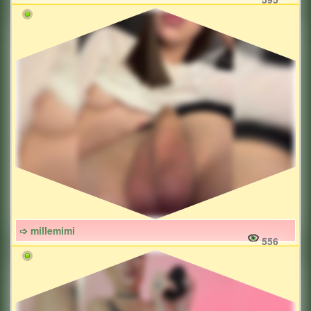
➩ millemimi
556