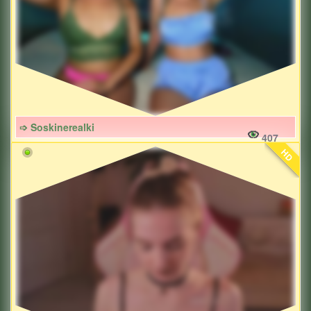
➩ Soskinerealki
407
HD