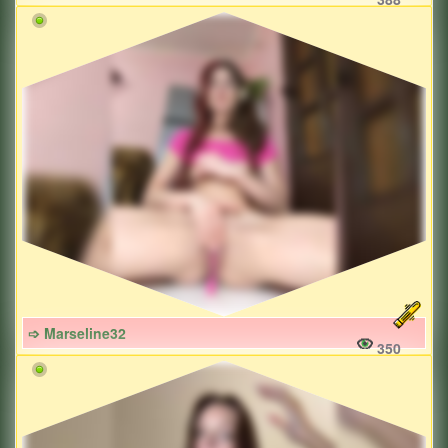
➩ Marseline32
350