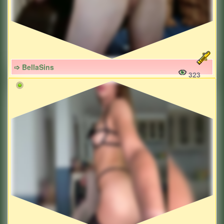
➩ BellaSins
323