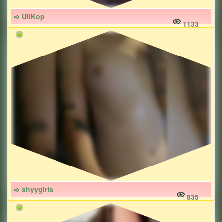
➩ UliKop
1133
➩ shyygirls
835