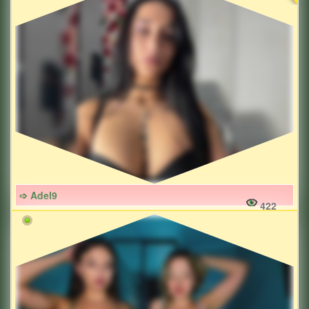
➩ Adel9
422