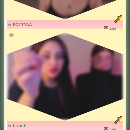
➩ KOTTYAA
403
➩ Lizarttt
388