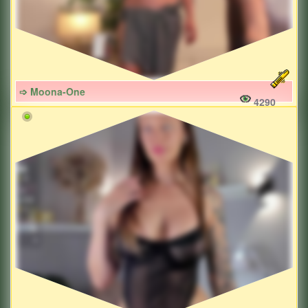
➩ Moona-One
4290