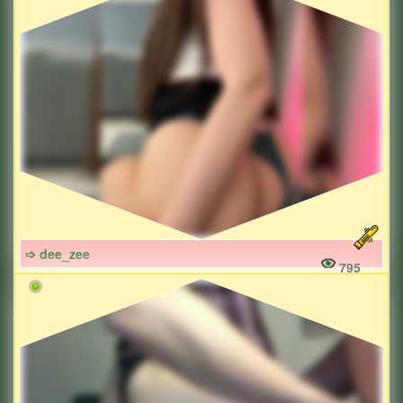
➩ dee_zee
795