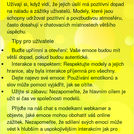
Užívají si, když vidí, že jejich úsilí má pozitivní dopad
na náladu a zážitky uživatelů. Modely, které jsou
schopny udržovat pozitivní a povzbudivou atmosféru,
často dosahují v chatovacích místnostech většího
úspěchu.
Tipy pro uživatele
Buďte upřímní a otevření: Vaše emoce budou mít
větší dopad, pokud budou autentické.
Interakce s respektem: Respektujte modely a jejich
hranice, aby byla interakce příjemná pro všechny.
Dejte najevo své emoce: Používání emotikonů a
slov může pomoci vyjádřit, jak se cítíte.
Užijte si zábavu: Nezapomeňte, že hlavním cílem je
užít si čas ve společnosti modelů.
Přijďte na náš chat s modelkami webkamer a
objevte, jaké emoce mohou obohatit váš online
zážitek. Nezapomeňte, že sdílení svých emocí může
vést k hlubším a uspokojivějším interakcím jak pro