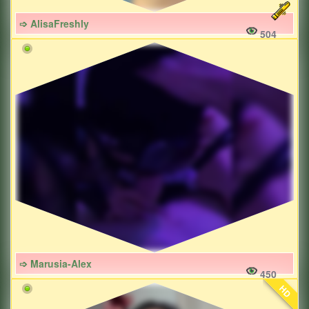
➩ AlisaFreshly
504
➩ Marusia-Alex
450
HD