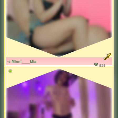
➩ Minni____Mia
526