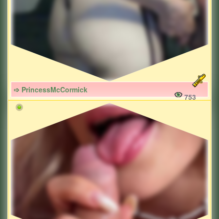
➩ PrincessMcCormick
753