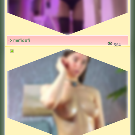
➩ mefidufi
524