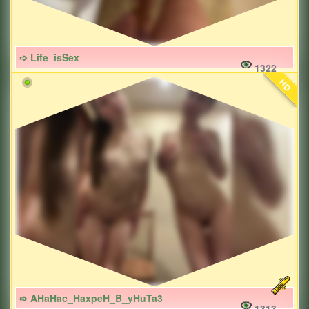
➩ Life_isSex
1322
HD
➩ AHaHac_HaxpeH_B_yHuTa3
1313