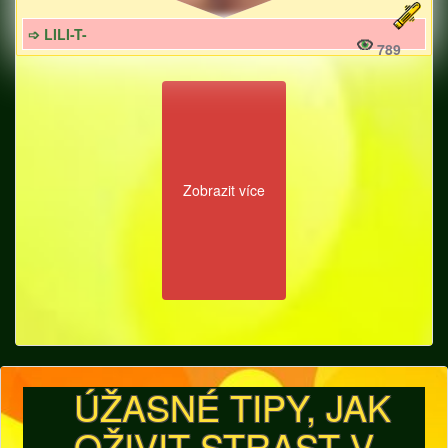
➩ LILI-T-
789
Zobrazit více
ÚŽASNÉ TIPY, JAK
OŽIVIT STRAST V