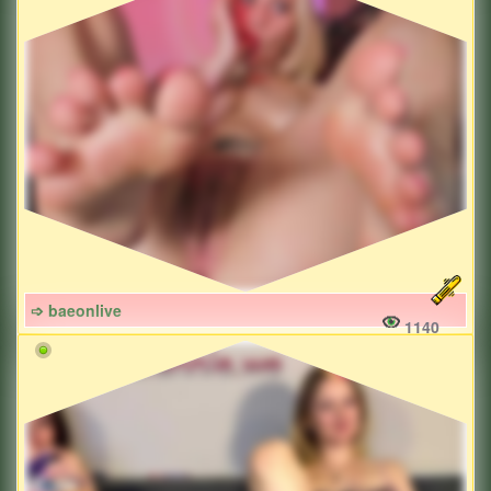
➩ baeonlive
1140