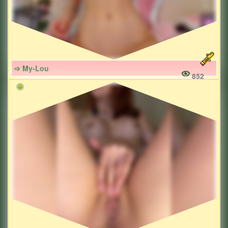
➩ My-Lou
852