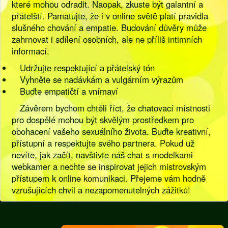
které mohou odradit. Naopak, zkuste být galantní a
přátelští. Pamatujte, že i v online světě platí pravidla
slušného chování a empatie. Budování důvěry může
zahrnovat i sdílení osobních, ale ne příliš intimních
informací.
Udržujte respektující a přátelský tón
Vyhněte se nadávkám a vulgárním výrazům
Buďte empatičtí a vnímaví
Závěrem bychom chtěli říct, že chatovací místnosti
pro dospělé mohou být skvělým prostředkem pro
obohacení vašeho sexuálního života. Buďte kreativní,
přístupní a respektujte svého partnera. Pokud už
nevíte, jak začít, navštivte náš chat s modelkami
webkamer a nechte se inspirovat jejich mistrovským
přístupem k online komunikaci. Přejeme vám hodně
vzrušujících chvil a nezapomenutelných zážitků!