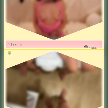
➩ Taanni
1344