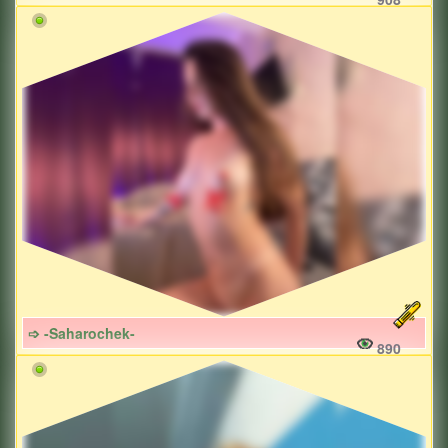
➩ -Saharochek-
890