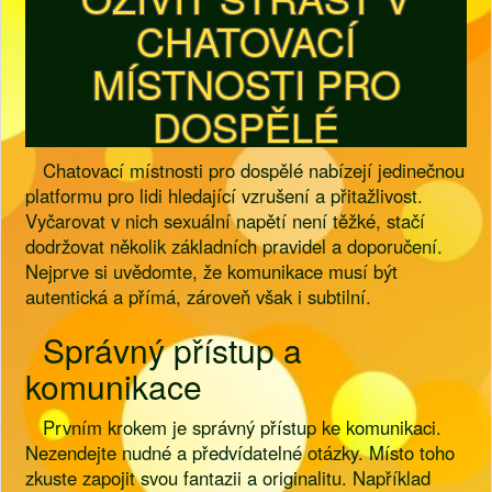
CHATOVACÍ
MÍSTNOSTI PRO
DOSPĚLÉ
Chatovací místnosti pro dospělé nabízejí jedinečnou
platformu pro lidi hledající vzrušení a přitažlivost.
Vyčarovat v nich sexuální napětí není těžké, stačí
dodržovat několik základních pravidel a doporučení.
Nejprve si uvědomte, že komunikace musí být
autentická a přímá, zároveň však i subtilní.
Správný přístup a
komunikace
Prvním krokem je správný přístup ke komunikaci.
Nezendejte nudné a předvídatelné otázky. Místo toho
zkuste zapojit svou fantazii a originalitu. Například