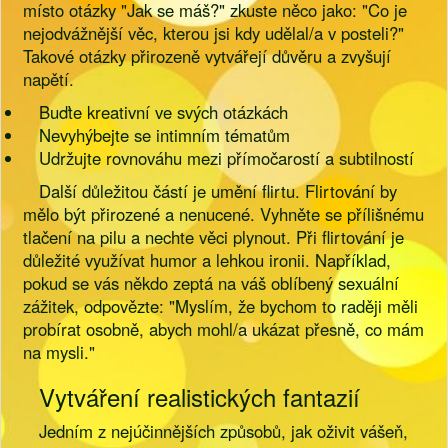
místo otázky "Jak se máš?" zkuste něco jako: "Co je
nejodvážnější věc, kterou jsi kdy udělal/a v posteli?"
Takové otázky přirozeně vytvářejí důvěru a zvyšují
napětí.
Buďte kreativní ve svých otázkách
Nevyhýbejte se intimním tématům
Udržujte rovnováhu mezi přímočarostí a subtilností
Další důležitou částí je umění flirtu. Flirtování by
mělo být přirozené a nenucené. Vyhněte se přílišnému
tlačení na pilu a nechte věci plynout. Při flirtování je
důležité využívat humor a lehkou ironii. Například,
pokud se vás někdo zeptá na váš oblíbený sexuální
zážitek, odpovězte: "Myslím, že bychom to raději měli
probírat osobně, abych mohl/a ukázat přesně, co mám
na mysli."
Vytváření realistických fantazií
Jedním z nejúčinnějších způsobů, jak oživit vášeň,