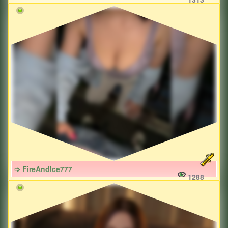
➩ FireAndIce777
1288