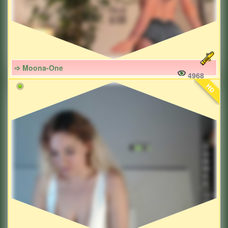
➩ Moona-One
4968
HD