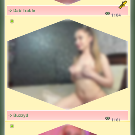
➩ DablTrable
1184
➩ Buzzyd
1161