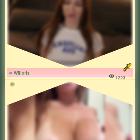
➩ Willoris
1223