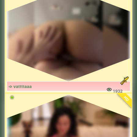
➩ vattttaaa
1932
HD