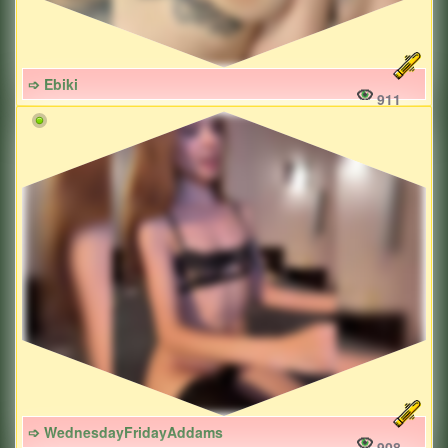
➩ Ebiki
911
➩ WednesdayFridayAddams
908