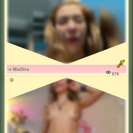
➩ MiaDiva
876