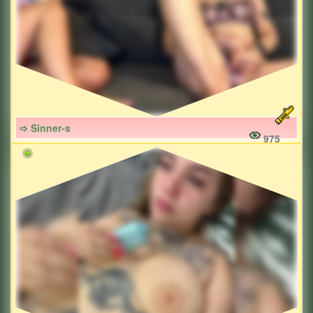
➩ Sinner-s
975