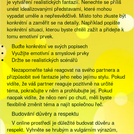
je vytváření realistických fantazií. Nenechte se příliš
unést idealizovanými představami, které mohou
vypadat uměle a nepřesvědčivě. Místo toho zkuste být
konkrétní a zaměřit se na detaily. Například popište
konkrétní situaci, kterou byste chtěli zažít a přidejte k
tomu emotivní prvek.
Buďte konkrétní ve svých popisech
Využijte emotivní a smyslové prvky
Držte se realistických scénářů
Nezapomeňte také reagovat na svého partnera a
přizpůsobit své fantazie jeho nebo jejímu stylu. Pokud
vidíte, že váš partner reaguje pozitivně na určité
téma, pokračujte v něm a prohlubujte jej. Pokud
naopak vidíte, že něco není po chuti, měli byste
flexibilně změnit téma a najít společnou řeč.
Budování důvěry a respektu
V online prostředí je důležité budovat důvěru a
respekt. Vyhněte se hrubým a vulgárním výrazům,